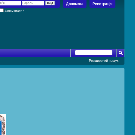
Допомога
Реєстрація
Запам’ятати?
Розширений пошук