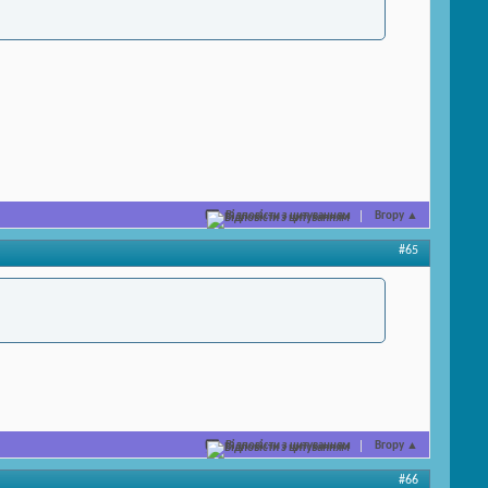
Відповісти з цитуванням
Вгору
▲
#65
Відповісти з цитуванням
Вгору
▲
#66