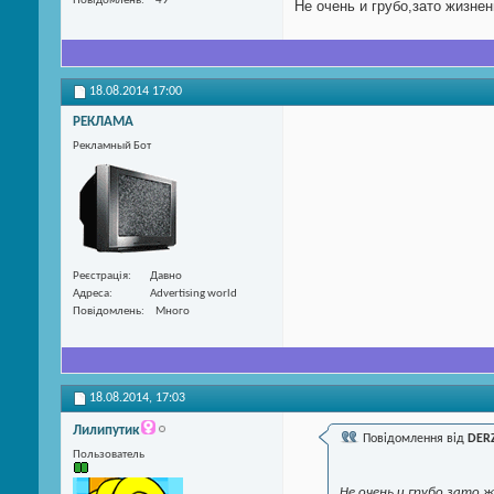
Повідомлень
49
Не очень и грубо,зато жизне
18.08.2014
17:00
РЕКЛАМА
Рекламный Бот
Реєстрація
Давно
Адреса
Advertising world
Повідомлень
Много
18.08.2014,
17:03
Лилипутик
Повідомлення від
DER
Пользователь
Не очень и грубо,зато 