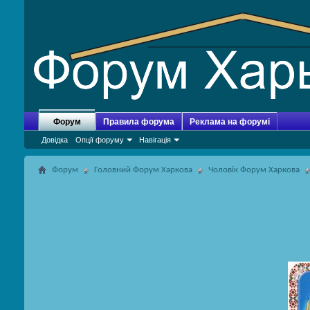
Форум
Правила форума
Реклама на форумі
Довідка
Опції форуму
Навігація
Форум
Головний Форум Харкова
Чоловік Форум Харкова