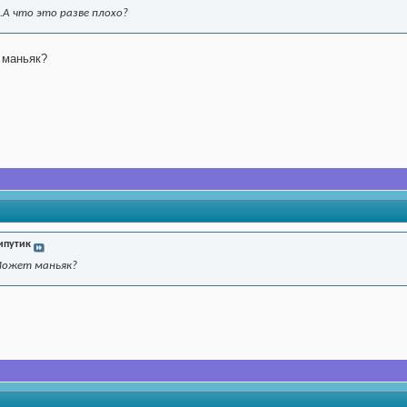
.А что это разве плохо?
 маньяк?
ипутик
Может маньяк?