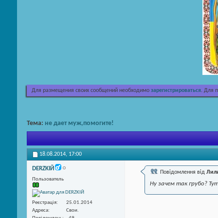
Для размещения своих сообщений необходимо
зарегистрироваться
. Для 
Тема:
не дает муж,помогите!
18.08.2014,
17:00
DERZKIЙ
Повідомлення від
Лил
Пользователь
Ну зачем так грубо? Тут
Реєстрація
25.01.2014
Адреса
Свои.