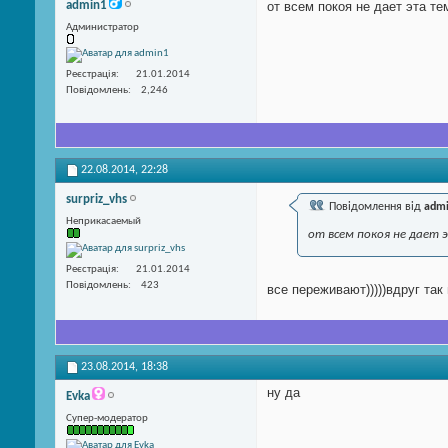
admin1
от всем покоя не дает эта т
Администратор
Реєстрація
21.01.2014
Повідомлень
2,246
22.08.2014,
22:28
surpriz_vhs
Повідомлення від
adm
Неприкасаемый
от всем покоя не дает
Реєстрація
21.01.2014
Повідомлень
423
все переживают)))))вдруг так
23.08.2014,
18:38
ну да
Evka
Супер-модератор