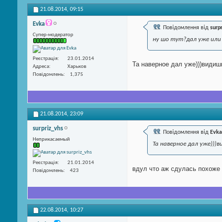
21.08.2014,
09:15
Evka
Повідомлення від
surp
Супер-модератор
ну шо тут?дал уже или все
Реєстрація
23.01.2014
Та наверное дал уже)))видиш
Адреса
Харьков
Повідомлень
1,375
21.08.2014,
23:09
surpriz_vhs
Повідомлення від
Evka
Неприкасаемый
Та наверное дал уже)))в
Реєстрація
21.01.2014
вдул что аж сдулась похоже ))
Повідомлень
423
22.08.2014,
10:27