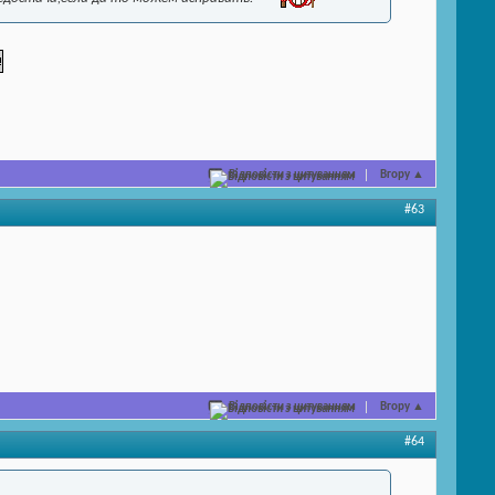
Відповісти з цитуванням
Вгору
▲
#63
Відповісти з цитуванням
Вгору
▲
#64