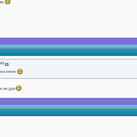
ема
in1
 эта тема
 и не дал