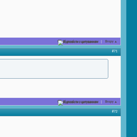
Відповісти з цитуванням
Вгору
▲
#71
Відповісти з цитуванням
Вгору
▲
#72