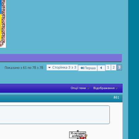
Сторінка 3 з 3
1
2
3
Показано з 61 по 78 з 78
Перша
Опції теми
Відображення
#61