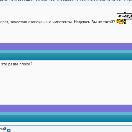
оворят, зачастую озабоченные импотенты. Надеюсь Вы не такой?
 это разве плохо?
ZKIЙ