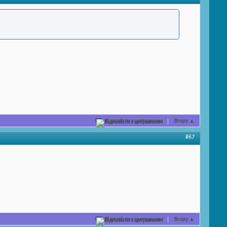
Відповісти з цитуванням
Вгору
▲
#67
Відповісти з цитуванням
Вгору
▲