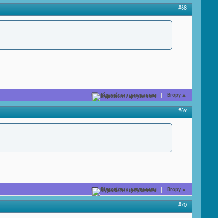
#68
Відповісти з цитуванням
Вгору
▲
#69
Відповісти з цитуванням
Вгору
▲
#70