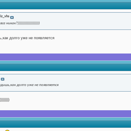
riz_vhs
 никак?)))))))))))))))))))
ь,как долго уже не появляется
идишь,как долго уже не появляется
))))))