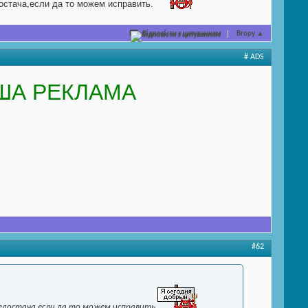
достача,если да то можем исправить.
Відповісти з цитуванням
Вгору
▲
# ADS
ША РЕКЛАМА
#62
недостача,если да то можем исправить.