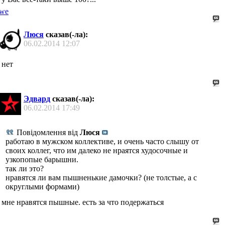
Люся
сказав(-ла):
06.02.2014
12:07
нет
Эдвард
сказав(-ла):
06.02.2014
17:49
Повідомлення від
Люся
работаю в мужском коллективе, и очень часто слышу от
своих коллег, что им далеко не нраятся худосочные и
узкопопые барышни.
так ли это?
нравятся ли вам пышненькие дамочки? (не толстые, а с
округлыми формами)
мне нравятся пышные. есть за что подержаться