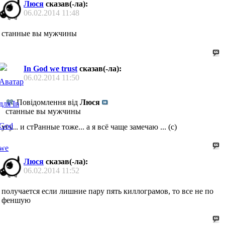
Люся
сказав(-ла):
06.02.2014
11:48
станные вы мужчины
In God we trust
сказав(-ла):
06.02.2014
11:50
Повідомлення від
Люся
станные вы мужчины
угу... и стРанные тоже... а я всё чаще замечаю ... (с)
Люся
сказав(-ла):
06.02.2014
11:52
получается если лишние пару пять киллограмов, то все не по
феншую