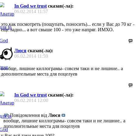
In God we trust
сказав(-ла):
06.02.2014
11:57
это как посмотреть (пощупать, поносить)... если у Вас до 70 кг -
еще ладно... а вот свыше 100 - это уже напряг. ИМХО.
Люся
сказав(-ла):
06.02.2014
11:59
вообще, лишние киллограмы- совсем таки и не лишние.. а
дополнительные места для поцелуев
In God we trust
сказав(-ла):
06.02.2014
12:00
Повідомлення від
Люся
вообще, лишние киллограмы- совсем таки и не лишние.. а
дополнительные места для поцелуев
у Вас всё-таки выше 100?...