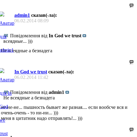
admin1
сказав(-ла):
06.02.2014
08:09
Повідомлення від
In God we trust
всеядные... )))
Не всеядные а безнадега
In God we trust
сказав(-ла):
06.02.2014
11:42
Повідомлення від
admin1
Не всеядные а безнадега
не-не-не... пышность бывает же разная.... если вообсче вся и
очень-очень - то ни-ни... )))
меня в цитатник надо отправлять!... )))