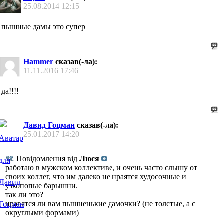
25.08.2014
12:15
пышные дамы это супер
Hammer
сказав(-ла):
11.11.2016
17:46
да!!!!
Давид Гоцман
сказав(-ла):
25.01.2017
14:20
Повідомлення від
Люся
работаю в мужском коллективе, и очень часто слышу от
своих коллег, что им далеко не нраятся худосочные и
узкопопые барышни.
так ли это?
нравятся ли вам пышненькие дамочки? (не толстые, а с
округлыми формами)