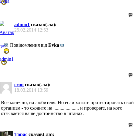
admin1
сказав(-ла):
25.02.2014
12:53
Повідомлення від
Evka
cron
сказав(-ла):
18.03.2014
13:59
Все конечно, на любителя. Но если хотите протестировать свой
организм - то сходите на ..................... и проверьте, на кого
отзывается ваше достоинство в штанах.
Тарас
сказав(-ла):