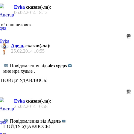
Evka
сказав(-ла):
06.02.2014
18:12
о! наш человек
Адель
сказав(-ла):
25.02.2014
10:55
Повідомлення від
alexxgeps
мне нра худые .
ПОЙДУ УДАВЛЮСЬ!
Evka
сказав(-ла):
25.02.2014
10:58
Повідомлення від
Адель
ПОЙДУ УДАВЛЮСЬ!