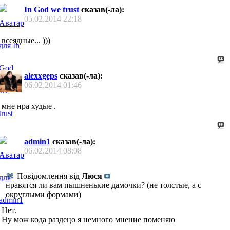
In God we trust
сказав(-ла):
05.02.2014
22:18
всеядные... )))
alexxgeps
сказав(-ла):
06.02.2014
01:46
мне нра худые .
admin1
сказав(-ла):
06.02.2014
08:08
Повідомлення від
Люся
нравятся ли вам пышненькие дамочки? (не толстые, а с
округлыми формами)
Нет.
Ну мож кода раздецо я немного мнение поменяю