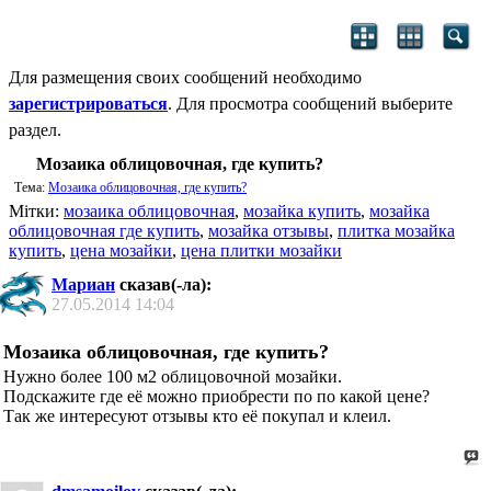
Для размещения своих сообщений необходимо
зарегистрироваться
. Для просмотра сообщений выберите
раздел.
Мозаика облицовочная, где купить?
Тема:
Мозаика облицовочная, где купить?
Мітки:
мозаика облицовочная
,
мозайка купить
,
мозайка
облицовочная где купить
,
мозайка отзывы
,
плитка мозайка
купить
,
цена мозайки
,
цена плитки мозайки
Мариан
сказав(-ла):
27.05.2014
14:04
Мозаика облицовочная, где купить?
Нужно более 100 м2 облицовочной мозайки.
Подскажите где её можно приобрести по по какой цене?
Так же интересуют отзывы кто её покупал и клеил.