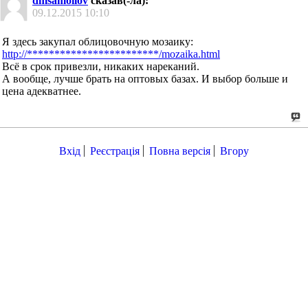
dmsamoilov
сказав(-ла):
09.12.2015
10:10
Я здесь закупал облицовочную мозаику:
http://************************/mozaika.html
Всё в срок привезли, никаких нареканий.
А вообще, лучше брать на оптовых базах. И выбор больше и
цена адекватнее.
Вхід
Реєстрація
Повна версія
Вгору