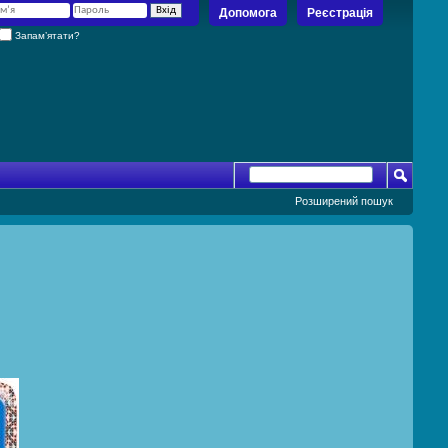
Допомога
Реєстрація
Запам’ятати?
Розширений пошук