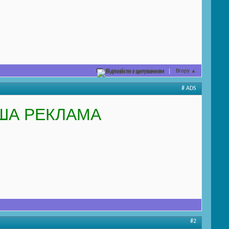
Відповісти з цитуванням
Вгору
▲
# ADS
ША РЕКЛАМА
#2