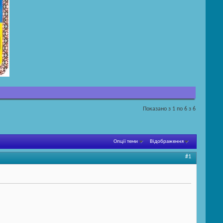
Показано з 1 по 6 з 6
Опції теми
Відображення
#1