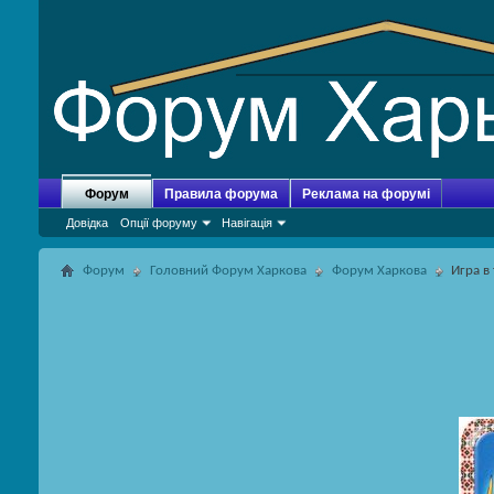
Форум
Правила форума
Реклама на форумі
Довідка
Опції форуму
Навігація
Форум
Головний Форум Харкова
Форум Харкова
Игра в