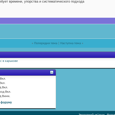
ребует времени, упорства и систематического подхода
«
Попередня тема
|
Наступна тема
»
с в харькове
Вкл.
Вкл.
д
Вкл.
код
Вкл.
од
Вимк.
 форуму
Зворотний зв’язок
Форум