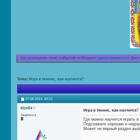
Для размещения своих сообщений необходимо
зарегистрироваться
. Для 
Тема:
Игра в теннис, как научится?
07.06.2014,
20:13
Kion84
Игра в теннис, как научится?
Зацепился
Где можно научится играть в
Подскажите хорошие и недор
Может не верный раздел выбр