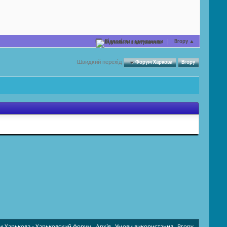
Відповісти з цитуванням
Вгору
▲
Швидкий перехід
Форум Харкова
Вгору
 Харькова - Харьковский форум
Архів
Умови використання
Вгору