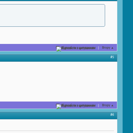
Відповісти з цитуванням
Вгору
▲
#5
Відповісти з цитуванням
Вгору
▲
#6