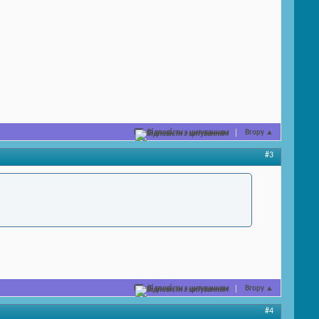
Відповісти з цитуванням
Вгору
▲
#3
Відповісти з цитуванням
Вгору
▲
#4