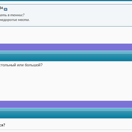
84
рать в теннис?
недорогие места.
астольный или большой?
ся?