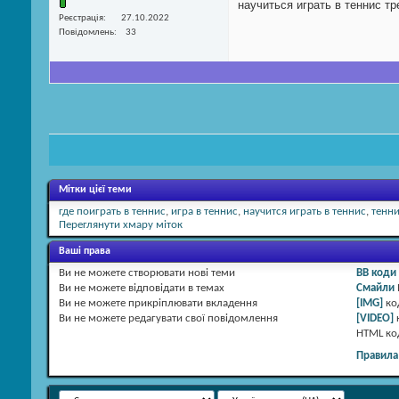
научиться играть в теннис т
Реєстрація
27.10.2022
Повідомлень
33
Мітки цієї теми
где поиграть в теннис
,
игра в теннис
,
научится играть в теннис
,
тенни
Переглянути хмару міток
Ваші права
Ви
не можете
створювати нові теми
BB коди
Ви
не можете
відповідати в темах
Смайли
Ви
не можете
прикріплювати вкладення
[IMG]
ко
Ви
не можете
редагувати свої повідомлення
[VIDEO]
HTML к
Правила