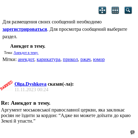
Для размещения своих сообщений необходимо
зарегистрироваться
. Для просмотра сообщений выберите
раздел.
Анекдот в тему.
Тема:
Анекдот в тему.
Мітки:
анекдот
,
карикатура
,
прикол
,
ржач
,
юмор
Olga.Dyshkova
сказав(-ла):
11.11.2023
00:24
Re: Анекдот в тему.
Аргумент моськовської православної церкви, яка закликає
росіян не їздити за кордон: “Адже ви можете доїхати до краю
Землі й упасти.”