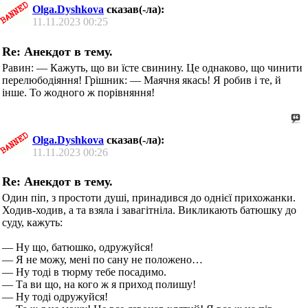
Olga.Dyshkova
сказав(-ла):
11.11.2023
00:25
Re: Анекдот в тему.
Равин: — Кажуть, що ви їсте свинину. Це однаково, що чинити
перелюбодіяння! Грішник: — Маячня якась! Я робив і те, й
інше. То жодного ж порівняння!
Olga.Dyshkova
сказав(-ла):
11.11.2023
00:26
Re: Анекдот в тему.
Один піп, з простоти душі, принадився до однієї прихожанки.
Ходив-ходив, а та взяла і завагітніла. Викликають батюшку до
суду, кажуть:
— Ну що, батюшко, одружуйся!
— Я не можу, мені по сану не положено…
— Ну тоді в тюрму тебе посадимо.
— Та ви що, на кого ж я приход полишу!
— Ну тоді одружуйся!