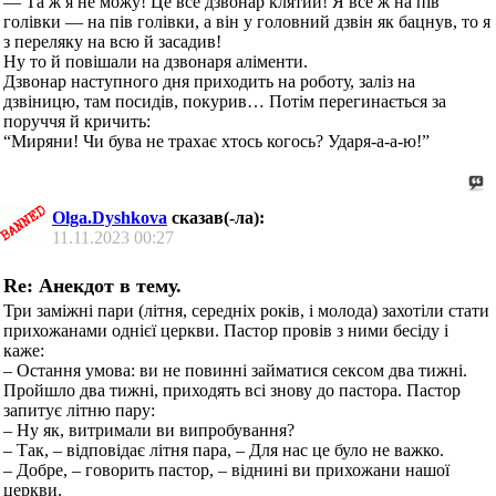
— Та ж я не можу! Це все дзвонар клятий! Я все ж на пів
голівки — на пів голівки, а він у головний дзвін як бацнув, то я
з переляку на всю й засадив!
Ну то й повішали на дзвонаря аліменти.
Дзвонар наступного дня приходить на роботу, заліз на
дзвіницю, там посидів, покурив… Потім перегинається за
поруччя й кричить:
“Миряни! Чи бува не трахає хтось когось? Ударя-а-а-ю!”
Olga.Dyshkova
сказав(-ла):
11.11.2023
00:27
Re: Анекдот в тему.
Три заміжні пари (літня, середніх років, і молода) захотіли стати
прихожанами однієї церкви. Пастор провів з ними бесіду і
каже:
– Остання умова: ви не повинні займатися сексом два тижні.
Пройшло два тижні, приходять всі знову до пастора. Пастор
запитує літню пару:
– Ну як, витримали ви випробування?
– Так, – відповідає літня пара, – Для нас це було не важко.
– Добре, – говорить пастор, – віднині ви прихожани нашої
церкви.