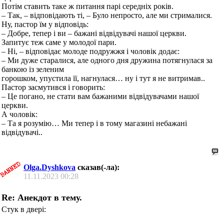
Потім ставить таке ж питання парі середніх років.
– Так, – відповідають ті, – Було непросто, але ми стрималися.
Ну, пастор їм у відповідь:
– Добре, тепер і ви – бажані відвідувачі нашої церкви.
Запитує теж саме у молодої пари.
– Ні, – відповідає молоде подружжя і чоловік додає:
– Ми дуже старалися, але одного дня дружина потягнулася за
банкою із зеленим
горошком, упустила її, нагнулася… ну і тут я не витримав..
Пастор засмутився і говорить:
– Це погано, не стати вам бажаними відвідувачами нашої
церкви.
А чоловік:
– Та я розумію… Ми тепер і в тому магазині небажані
відвідувачі..
Olga.Dyshkova
сказав(-ла):
11.11.2023
00:28
Re: Анекдот в тему.
Стук в двері: