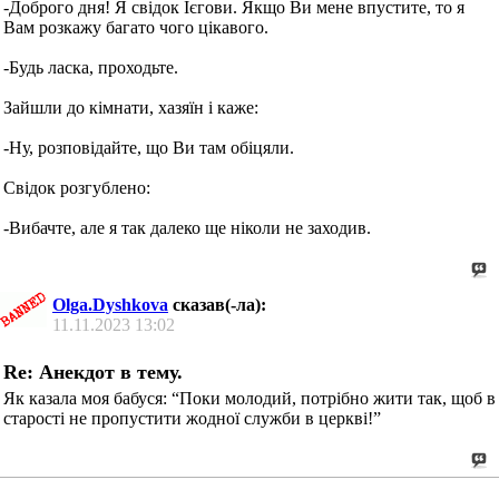
-Доброго дня! Я свідок Ієгови. Якщо Ви мене впустите, то я
Вам розкажу багато чого цікавого.
-Будь ласка, проходьте.
Зайшли до кімнати, хазяїн і каже:
-Ну, розповідайте, що Ви там обіцяли.
Свідок розгублено:
-Вибачте, але я так далеко ще ніколи не заходив.
Olga.Dyshkova
сказав(-ла):
11.11.2023
13:02
Re: Анекдот в тему.
Як казала моя бабуся: “Поки молодий, потрібно жити так, щоб в
старості не пропустити жодної служби в церкві!”