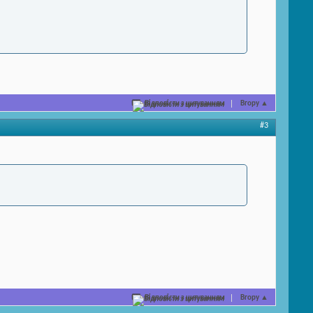
Відповісти з цитуванням
Вгору
▲
#3
Відповісти з цитуванням
Вгору
▲