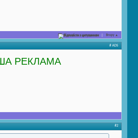
Відповісти з цитуванням
Вгору
▲
# ADS
ША РЕКЛАМА
#2