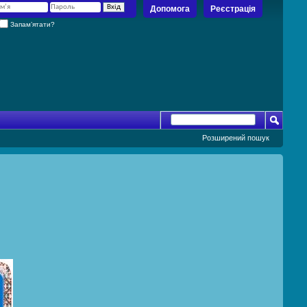
Допомога
Реєстрація
Запам’ятати?
Розширений пошук