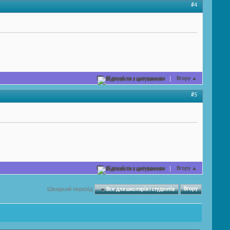
#4
Відповісти з цитуванням
Вгору
▲
#5
Відповісти з цитуванням
Вгору
▲
Швидкий перехід
Все для школярів і студентів
Вгору