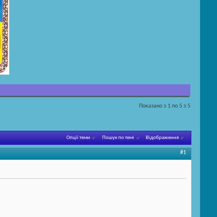
Показано з 1 по 5 з 5
Опції теми
Пошук по темі
Відображення
#1