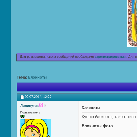
Для размещения своих сообщений необходимо
зарегистрироваться
. Для 
Тема:
Блокноты
02.07.2014,
12:29
Лилипутик
Блокноты
Пользователь
Куплю блокноты, такого типа
Блокноты фото