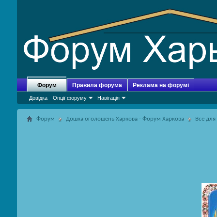
Форум
Правила форума
Реклама на форумі
Довідка
Опції форуму
Навігація
Форум
Дошка оголошень Харкова - Форум Харкова
Все для 