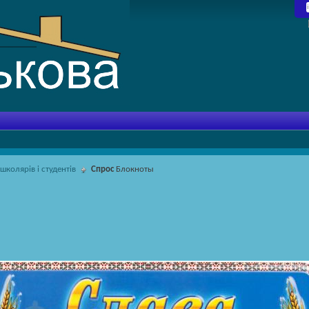
школярів і студентів
Спрос
Блокноты