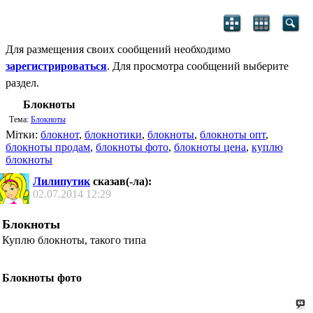
Для размещения своих сообщений необходимо
зарегистрироваться
. Для просмотра сообщений выберите
раздел.
Блокноты
Тема:
Блокноты
Мітки:
блокнот
,
блокнотики
,
блокноты
,
блокноты опт
,
блокноты продам
,
блокноты фото
,
блокноты цена
,
куплю
блокноты
Лилипутик
сказав(-ла):
02.07.2014
12:29
Блокноты
Куплю блокноты, такого типа
Блокноты фото