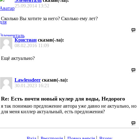
Элементаль
сказав(-ла):
25.09.2014
13:52
Сколько Вы хотите за него? Сколько ему лет?
Кристиан
сказав(-ла):
08.02.2016
11:09
Ещё актуально?
Lawlessdeer
сказав(-ла):
30.01.2023
16:21
Re: Есть почти новый кулер для воды, Недорого
я так понимаю предложение автора уже давно не актуально, но
для меня киллер актуальный, есть предложения?
Вхід
Реєстрація
Повна версія
Вгору