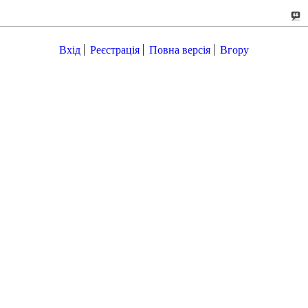
Вхід
Реєстрація
Повна версія
Вгору