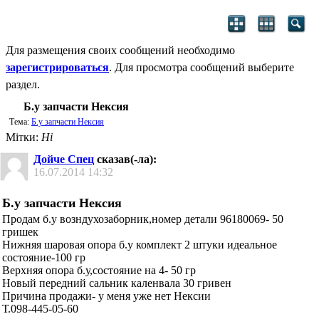
Для размещения своих сообщений необходимо
зарегистрироваться
. Для просмотра сообщений выберите
раздел.
Б.у запчасти Нексия
Тема:
Б.у запчасти Нексия
Мітки:
Ні
Дойче Спец
сказав(-ла):
16.07.2014
14:32
Б.у запчасти Нексия
Продам б.у возндухозаборник,номер детали 96180069- 50
гришек
Нижняя шаровая опора б.у комплект 2 штуки идеальное
состояние-100 гр
Верхняя опора б.у,состояние на 4- 50 гр
Новый передний сальник каленвала 30 гривен
Причина продажи- у меня уже нет Нексии
Т.098-445-05-60