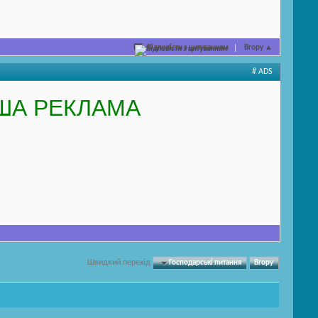
Відповісти з цитуванням
Вгору
▲
# ADS
ША РЕКЛАМА
Швидкий перехід
Господарські питання
Вгору