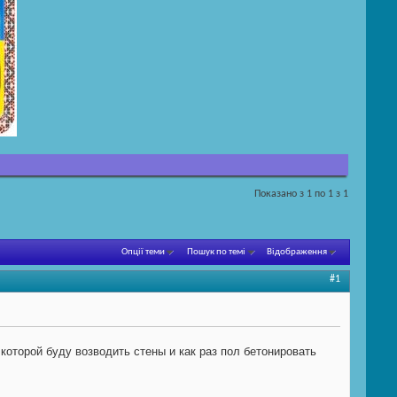
Показано з 1 по 1 з 1
Опції теми
Пошук по темі
Відображення
#1
которой буду возводить стены и как раз пол бетонировать