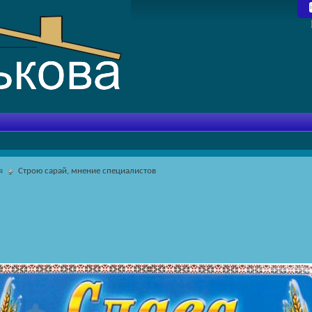
я
Строю сарай, мнение специалистов