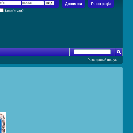
Допомога
Реєстрація
Запам’ятати?
Розширений пошук