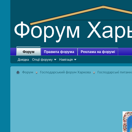
Форум
Правила форума
Реклама на форумі
Довідка
Опції форуму
Навігація
Форум
Господарський форум Харкова
Господарські питанн