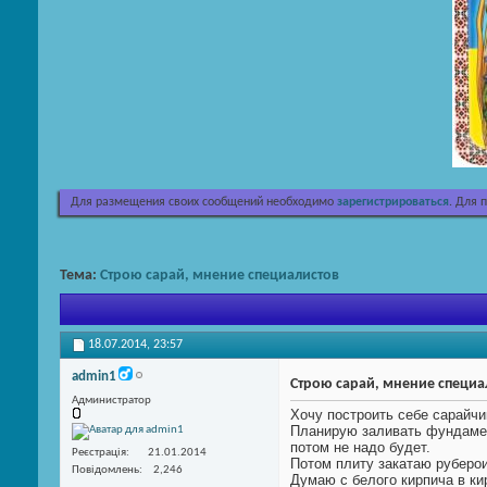
Для размещения своих сообщений необходимо
зарегистрироваться
. Для 
Тема:
Строю сарай, мнение специалистов
18.07.2014,
23:57
admin1
Строю сарай, мнение специа
Администратор
Хочу построить себе сарайчи
Планирую заливать фундамент
потом не надо будет.
Реєстрація
21.01.2014
Потом плиту закатаю руберо
Повідомлень
2,246
Думаю с белого кирпича в ки