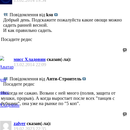
13.02.2014
19:54
Повідомлення від
ksu
Добрый день. Подскажите пожалуйста какие овощи можно
садить ранней весной.
И как правильно садить.
Посадите редис
мисс Хладовин
сказав(-ла):
13.02.2014
22:09
Повідомлення від
Анти-Строитель
Посадите редис
Никогда не сажаю. Возьни с ней много (полив, защита от
мушки, прорыв). А когда выростает после всех "танцев с
бубнами", она уже на рынке по "5 коп".
zalver
сказав(-ла):
19.02.2023
22:35