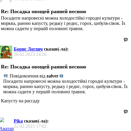
Re: Посадка овощей ранней весною
Посадити напровесні можна холодостійкі городні культури -
морква, ранню капусту, редьку і редис, горох, цибуля-сівок. Їх
можна садити у першій половині травня.
Борис Догдич
сказав(-ла):
20.02.2023
14:26
Re: Посадка овощей ранней весною
Повідомлення від
zalver
Посадити напровесні можна холодостійкі городні культури -
морква, ранню капусту, редьку і редис, горох, цибуля-сівок. Їх
можна садити у першій половині травня.
Капусту на рассаду
Pika
сказав(-ла):
22.02.2023
17:02