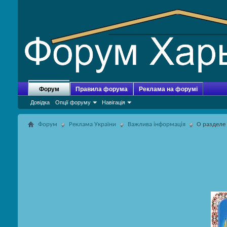
Форум
Правила форума
Реклама на форумі
Довідка
Опції форуму
Навігація
Форум
Реклама України
Важлива інформація
О разделе