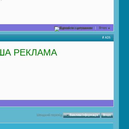
Відповісти з цитуванням
Вгору
▲
# ADS
ША РЕКЛАМА
Швидкий перехід
Важлива інформація
Вгору