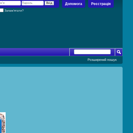
Допомога
Реєстрація
Запам’ятати?
Розширений пошук