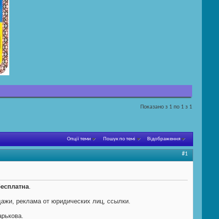
Показано з 1 по 1 з 1
Опції теми
Пошук по темі
Відображення
#1
есплатна
.
дажи, реклама от юридических лиц, ссылки.
арькова.