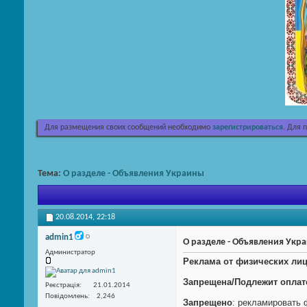
Для размещения своих сообщений необходимо
зарегистрироваться
. Для 
Тема:
О разделе - Объявления Украины
20.08.2014,
22:18
admin1
О разделе - Объявления Укр
Администратор
Реклама от физических ли
Запрещена/Подлежит оплат
Реєстрація
21.01.2014
Повідомлень
2,246
Запрещено
: рекламировать 