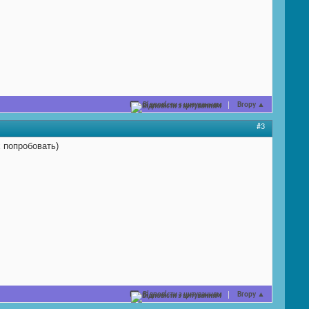
Відповісти з цитуванням
Вгору
▲
#3
 попробовать)
Відповісти з цитуванням
Вгору
▲