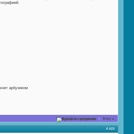
тографией.
хнет арбузиком
Відповісти з цитуванням
Вгору
▲
# ADS