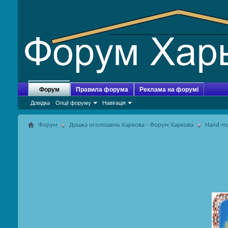
Форум
Правила форума
Реклама на форумі
Довідка
Опції форуму
Навігація
Форум
Дошка оголошень Харкова - Форум Харкова
Hand-m