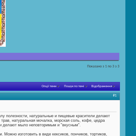
Показано з 1 по 3 з 3
Опції теми
Пошук по темі
Відображення
#1
лу полезности, натуральные и пищевые красители делают
 трав, натуральная мочалка, морская соль, кофе, цедра
ни делают мыло неповторимым и "вкусным".
. Можно изготовить в виде кексиков, пончиков, тортиков,