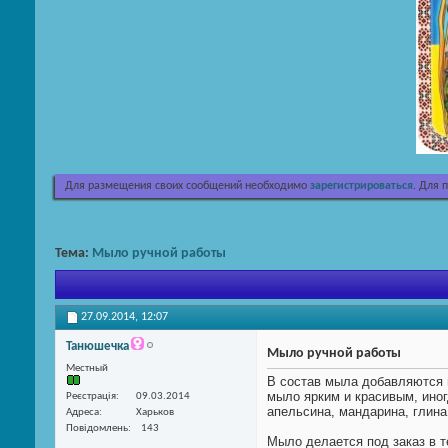
Для размещения своих сообщений необходимо
зарегистрироваться
. Для 
Тема:
Мыло ручной работы
27.09.2014,
12:07
Танюшечка
Мыло ручной работы
Местный
В состав мыла добавляются 
мыло ярким и красивым, иног
Реєстрація
09.03.2014
апельсина, мандарина, глина
Адреса
Харьков
Повідомлень
143
Мыло делается под заказ в т