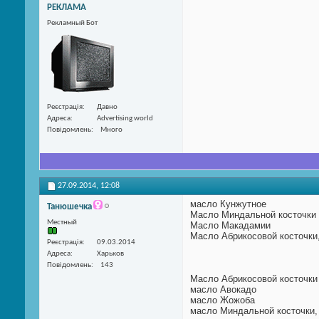
РЕКЛАМА
Рекламный Бот
Реєстрація
Давно
Адреса
Advertising world
Повідомлень
Много
27.09.2014,
12:08
масло Кунжутное
Танюшечка
Масло Миндальной косточки
Местный
Масло Макадамии
Масло Абрикосовой косточки
Реєстрація
09.03.2014
Адреса
Харьков
Повідомлень
143
Масло Абрикосовой косточки
масло Авокадо
масло Жожоба
масло Миндальной косточки,