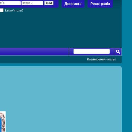
Допомога
Реєстрація
Запам’ятати?
Розширений пошук