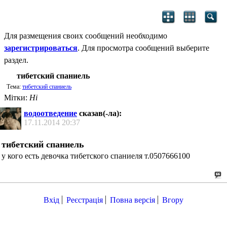
Для размещения своих сообщений необходимо
зарегистрироваться
. Для просмотра сообщений выберите
раздел.
тибетский спаниель
Тема:
тибетский спаниель
Мітки:
Ні
водоотведение
сказав(-ла):
17.11.2014
20:37
тибетский спаниель
у кого есть девочка тибетского спаниеля т.0507666100
Вхід
Реєстрація
Повна версія
Вгору