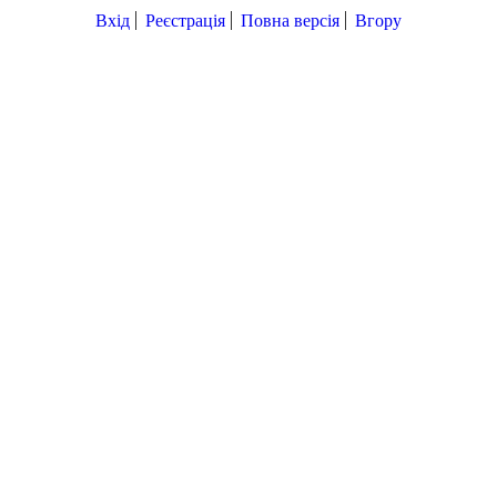
Вхід
Реєстрація
Повна версія
Вгору