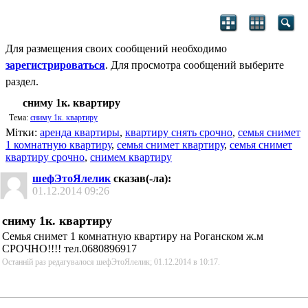
Для размещения своих сообщений необходимо
зарегистрироваться
. Для просмотра сообщений выберите
раздел.
сниму 1к. квартиру
Тема:
сниму 1к. квартиру
Мітки:
аренда квартиры
,
квартиру снять срочно
,
семья снимет
1 комнатную квартиру
,
семья снимет квартиру
,
семья снимет
квартиру срочно
,
снимем квартиру
шефЭтоЯлелик
сказав(-ла):
01.12.2014
09:26
сниму 1к. квартиру
Семья снимет 1 комнатную квартиру на Роганском ж.м
СРОЧНО!!!! тел.0680896917
Останній раз редагувалося шефЭтоЯлелик; 01.12.2014 в
10:17
.