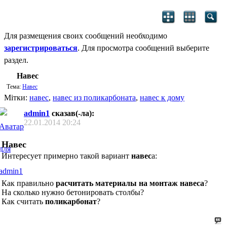
Для размещения своих сообщений необходимо
зарегистрироваться
. Для просмотра сообщений выберите
раздел.
Навес
Тема:
Навес
Мітки:
навес
,
навес из поликарбоната
,
навес к дому
admin1
сказав(-ла):
22.01.2014
20:24
Навес
Интересует примерно такой вариант
навес
а:
Как правильно
расчитать материалы на монтаж навеса
?
На сколько нужно бетонировать столбы?
Как считать
поликарбонат
?