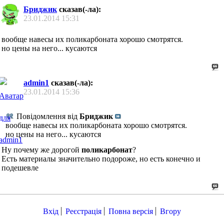
Бриджик
сказав(-ла):
23.01.2014
15:31
вообще навесы их поликарбоната хорошо смотрятся.
но цены на него... кусаются
admin1
сказав(-ла):
23.01.2014
15:36
Повідомлення від
Бриджик
вообще навесы их поликарбоната хорошо смотрятся.
но цены на него... кусаются
Ну почему же дорогой
поликарбонат
?
Есть материалы значительно подороже, но есть конечно и
подешевле
Вхід
Реєстрація
Повна версія
Вгору