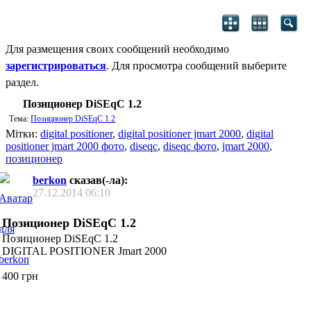
Для размещения своих сообщений необходимо
зарегистрироваться
. Для просмотра сообщений выберите
раздел.
Позиционер DiSEqC 1.2
Тема:
Позиционер DiSEqC 1.2
Мітки:
digital positioner
,
digital positioner jmart 2000
,
digital
positioner jmart 2000 фото
,
diseqc
,
diseqc фото
,
jmart 2000
,
позиционер
berkon
сказав(-ла):
27.12.2014
06:10
Позиционер DiSEqC 1.2
Позиционер DiSEqC 1.2
DIGITAL POSITIONER Jmart 2000
400 грн