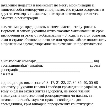
заявление подается в военкомат по месту мобилизации и
пишется собственноручно с подписью. его нужно оформлять в
двух экземплярах и сдавать; на втором экземпляре ставится
отметка о регистрации.
все, что могут предпринять в ответ власти – это угрожать
тюрьмой. в законе украины четко сказано: максимальный срок
заключения за отказ от мобилизации – 3 года, и то при условии,
если в стране объявлено военное или чрезвычайное положение.
в противном случае, тюремное заключение не предусмотрено
військовому комісару______________________________ від
громадянина(ки) україни:________________________ адреса
реєстрації: ________________________________
з а я в а
відповідно до вимог статей 3, 17, 21-22, 27, 34-35, 40, 55-68
конституції україни (право і свободи громадянина україни, в
тому числі на захист життя і здоров’я, не зобов’язання
виконувати явно злочинні розпорядження чи накази, та
неможливість обмежувати права і свободи людини і
громадянина, крім випадків передбачених конституцією