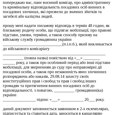
попереджаю вас, пане воєнний комісар, про адміністративну
та кримінальну відповідальність посадових осіб винних в
посадових злочинах, які призвели до значних збитків та
загибелі або каліцтва людей.
прошу мені надати письмову відповідь в термін 48 годин, як
близькому родичу особи, що підлягає мобілізації, про правові
підстави, умови, терміни, а також способу призову на
військову службу громадянина україни
_____________________________(п.і.п.б.), який викликається
до військового комісаріату
__________________________________________________
__________ (повна назва) повісткою від «__» ________
______ року, а також про особливий період або інші підстави
мобілізації, для зверненням до суду про неправомірні дії
посадової особи, а також про незаконність явно злочинних
розпоряджень або наказів, 29.08.14 захисту своїх
конституційних прав і свобод та прав і свобод інших
громадян та притягнення винних посадових осіб до
відповідальності. з повагою, __________ громадянин(ка)
україни
________________ підпис «___» ___________ 20___ року.
даний документ заповнюється заявником в 2-х екземплярах,
підписується та ставиться дата, заноситься в канцелярію