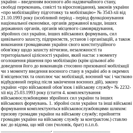
україни – введенням воєнного або надзвичайного стану,
свободі переконань, совісті та віросповідання), законів україни
«про мобілізаційну підготовку та мобілізацію» № 3543-xii від
21.10.1993 року (особливий період - період функціонування
національної економіки, органів державної влади, інших
державних органів, органів місцевого самоврядування,
збройних сил україни, інших військових формувань, сил
цивільного захисту, підприємств, установ і організацій, а також
виконання громадянами україни свого конституційного
обов'язку щодо захисту вітчизни, незалежності та
територіальної цілісності україни, який настає з моменту
оголошення рішення про мобілізацію (крім цільової або
доведення його до виконавців стосовно прихованої мобілізації
чи з моменту введення воєнного стану в україні або в окремих
її місцевостях та охоплює час мобілізації, воєнний час і частково
відбудовний період після закінчення воєнних дій), закону
україни «про військовий обов’язок і військову службу» № 2232-
xii від 25.03.1993 року (стаття 4. комплектування
військовослужбовцями збройних сил україни та інших
військових формувань. 1. збройні сили україни та інші військові
формування комплектуються військовослужбовцями шляхом:
призову громадян україни на військову службу; прийняття
громадян україни на військову службу за контрактом.) ставлю
вас до відома, що мій син (чоловік, брат) п.і.п.б.
_____________________, ________________________