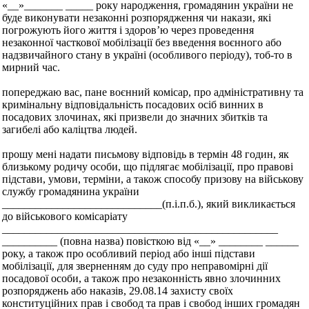
«__»_______ _____ року народження, громадянин україни не
буде виконувати незаконні розпорядження чи накази, які
погрожують його життя і здоров’ю через проведення
незаконної часткової мобілізації без введення воєнного або
надзвичайного стану в україні (особливого періоду), тоб-то в
мирний час.
попереджаю вас, пане воєнний комісар, про адміністративну та
кримінальну відповідальність посадових осіб винних в
посадових злочинах, які призвели до значних збитків та
загибелі або каліцтва людей.
прошу мені надати письмову відповідь в термін 48 годин, як
близькому родичу особи, що підлягає мобілізації, про правові
підстави, умови, терміни, а також способу призову на військову
службу громадянина україни
_____________________________(п.і.п.б.), який викликається
до військового комісаріату
__________________________________________________
__________ (повна назва) повісткою від «__» ________ ______
року, а також про особливий період або інші підстави
мобілізації, для зверненням до суду про неправомірні дії
посадової особи, а також про незаконність явно злочинних
розпоряджень або наказів, 29.08.14 захисту своїх
конституційних прав і свобод та прав і свобод інших громадян