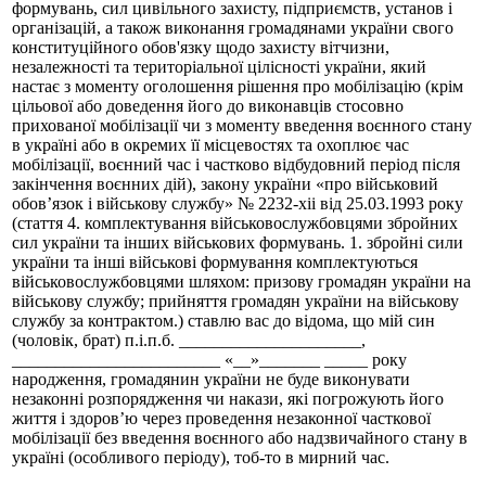
формувань, сил цивільного захисту, підприємств, установ і
організацій, а також виконання громадянами україни свого
конституційного обов'язку щодо захисту вітчизни,
незалежності та територіальної цілісності україни, який
настає з моменту оголошення рішення про мобілізацію (крім
цільової або доведення його до виконавців стосовно
прихованої мобілізації чи з моменту введення воєнного стану
в україні або в окремих її місцевостях та охоплює час
мобілізації, воєнний час і частково відбудовний період після
закінчення воєнних дій), закону україни «про військовий
обов’язок і військову службу» № 2232-xii від 25.03.1993 року
(стаття 4. комплектування військовослужбовцями збройних
сил україни та інших військових формувань. 1. збройні сили
україни та інші військові формування комплектуються
військовослужбовцями шляхом: призову громадян україни на
військову службу; прийняття громадян україни на військову
службу за контрактом.) ставлю вас до відома, що мій син
(чоловік, брат) п.і.п.б. _____________________,
________________________ «__»_______ _____ року
народження, громадянин україни не буде виконувати
незаконні розпорядження чи накази, які погрожують його
життя і здоров’ю через проведення незаконної часткової
мобілізації без введення воєнного або надзвичайного стану в
україні (особливого періоду), тоб-то в мирний час.