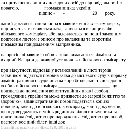
та притягнення винних посадових осіб до відповідальності. з
повагою, __________ громадянин(ка) україни
________________ підпис «___» ___________ 20___ року.
даний документ заповнюється заявником в 2-х екземплярах,
підписується та ставиться дата, заноситься в канцелярію
військового комісаріату або надсилається по пошті замовним
поштовим листом з описом про вкладення та зворотнім
письмовим повідомленням відправника.
на оригіналі заявника обов’язково вимагається відмітна та
вхідний № і дата державної установи – військового комісаріату.
при відсутності відповіді у встановлений в листі термін,
заявником подається позовна заява до місцевого суду в порядку
адміністративного судочинства «про бездіяльність посадової
особи - військового комісара ______________________, що
призвела до порушення конституційних прав і свобод
громадянина україни та може призвести до загрозі їх життю та
здоров’ю». адміністративний позов подається з копією
повістки, заяви до військового комісаріату, копій документів,
що підтверджують ступінь родинних відносин заявника та
призовника (свідоцтво про народження, свідоцтво про шлюб,
паспорт, воєнний білет, інші док
Останній раз редагувалося dizele; 12.02.2015 в
23:13
.