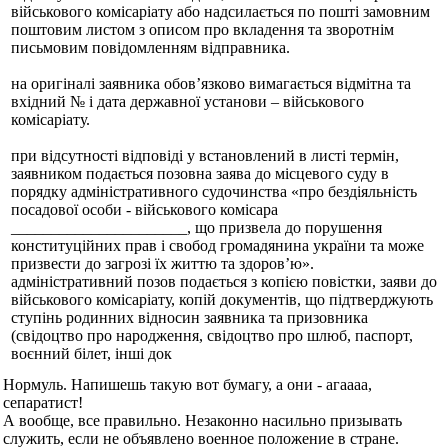
військового комісаріату або надсилається по пошті замовним
поштовим листом з описом про вкладення та зворотнім
письмовим повідомленням відправника.
на оригіналі заявника обов’язково вимагається відмітна та
вхідний № і дата державної установи – військового
комісаріату.
при відсутності відповіді у встановлений в листі термін,
заявником подається позовна заява до місцевого суду в
порядку адміністративного судочинства «про бездіяльність
посадової особи - військового комісара
______________________, що призвела до порушення
конституційних прав і свобод громадянина україни та може
призвести до загрозі їх життю та здоров’ю».
адміністративний позов подається з копією повістки, заяви до
військового комісаріату, копій документів, що підтверджують
ступінь родинних відносин заявника та призовника
(свідоцтво про народження, свідоцтво про шлюб, паспорт,
воєнний білет, інші док
Нормуль. Напишешь такую вот бумагу, а они - агаааа,
сепаратист!
А вообще, все правильно. Незаконно насильно призывать
служить, если не объявлено военное положение в стране.