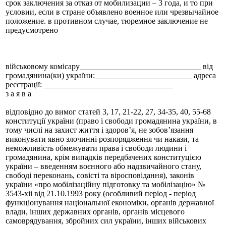
срок заключения за отказ от мобилизации – 3 года, и то при
условии, если в стране объявлено военное или чрезвычайное
положение. в противном случае, тюремное заключение не
предусмотрено
військовому комісару______________________________ від
громадянина(ки) україни:________________________ адреса
реєстрації: ________________________________
з а я в а
відповідно до вимог статей 3, 17, 21-22, 27, 34-35, 40, 55-68
конституції україни (право і свободи громадянина україни, в
тому числі на захист життя і здоров’я, не зобов’язання
виконувати явно злочинні розпорядження чи накази, та
неможливість обмежувати права і свободи людини і
громадянина, крім випадків передбачених конституцією
україни – введенням воєнного або надзвичайного стану,
свободі переконань, совісті та віросповідання), законів
україни «про мобілізаційну підготовку та мобілізацію» №
3543-xii від 21.10.1993 року (особливий період - період
функціонування національної економіки, органів державної
влади, інших державних органів, органів місцевого
самоврядування, збройних сил україни, інших військових