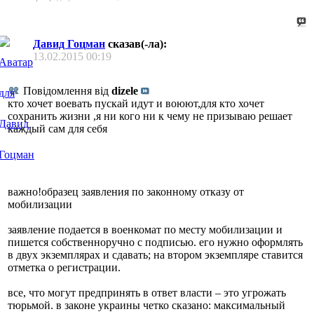
Давид Гоцман
сказав(-ла):
13.02.2015
00:19
Повідомлення від
dizele
кто хочет воевать пускай идут и воюют,для кто хочет
сохранить жизни ,я ни кого ни к чему не призываю решает
каждый сам для себя
важно!образец заявления по законному отказу от
мобилизации
заявление подается в военкомат по месту мобилизации и
пишется собственноручно с подписью. его нужно оформлять
в двух экземплярах и сдавать; на втором экземпляре ставится
отметка о регистрации.
все, что могут предпринять в ответ власти – это угрожать
тюрьмой. в законе украины четко сказано: максимальный