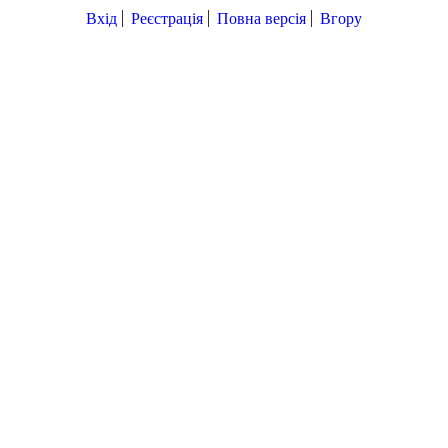
Вхід
Реєстрація
Повна версія
Вгору