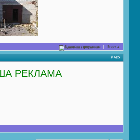
Відповісти з цитуванням
Вгору
▲
# ADS
ША РЕКЛАМА