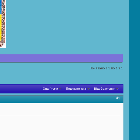
Показано з 1 по 1 з 1
Опції теми
Пошук по темі
Відображення
#1