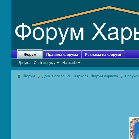
Форум
Правила форума
Реклама на форумі
Довідка
Опції форуму
Навігація
Форум
Дошка оголошень Харкова - Форум Харкова
Нерухомі