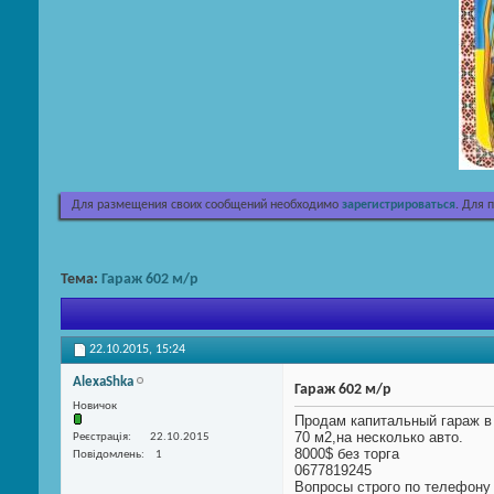
Для размещения своих сообщений необходимо
зарегистрироваться
. Для 
Тема:
Гараж 602 м/р
22.10.2015,
15:24
AlexaShka
Гараж 602 м/р
Новичок
Продам капитальный гараж в
70 м2,на несколько авто.
Реєстрація
22.10.2015
8000$ без торга
Повідомлень
1
0677819245
Вопросы строго по телефону