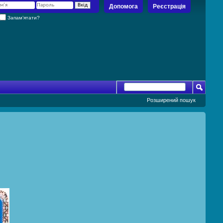
Допомога
Реєстрація
Запам’ятати?
Розширений пошук