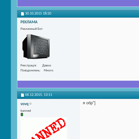
30.10.2015
18:20
РЕКЛАМА
Рекламный Бот
Реєстрація
Давно
Повідомлень
Много
06.12.2015,
13:11
я обр"]
vovq
banned