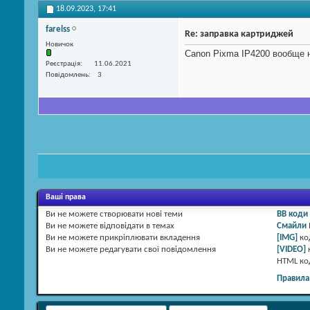
18.09.2023,
17:41
farelss
Re: заправка картриджей
Новичок
Canon Pixma IP4200 вообще 
Реєстрація
11.06.2021
Повідомлень
3
Ваші права
Ви
не можете
створювати нові теми
BB коди
Ви
не можете
відповідати в темах
Смайли
Ви
не можете
прикріплювати вкладення
[IMG]
ко
Ви
не можете
редагувати свої повідомлення
[VIDEO]
HTML к
Правила