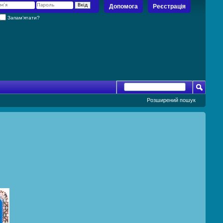
Допомога
Реєстрація
Запам’ятати?
Розширений пошук