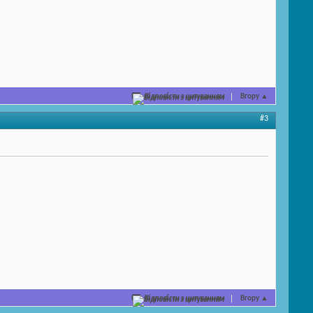
Відповісти з цитуванням
Вгору
▲
#3
Відповісти з цитуванням
Вгору
▲