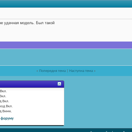
не удачная модель. Был такой
«
Попередня тема
|
Наступна тема
»
Вкл.
Вкл.
д
Вкл.
код
Вкл.
од
Вимк.
 форуму