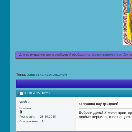
Для размещения своих сообщений необходимо
зарегистрироваться
. Для 
Тема:
заправка картриджей
30.10.2015,
18:20
yush
заправка картриджей
Новичок
Добрый день! У меня принтер
любые чернила, а вот с цветны
Реєстрація
28.10.2015
Повідомлень
1