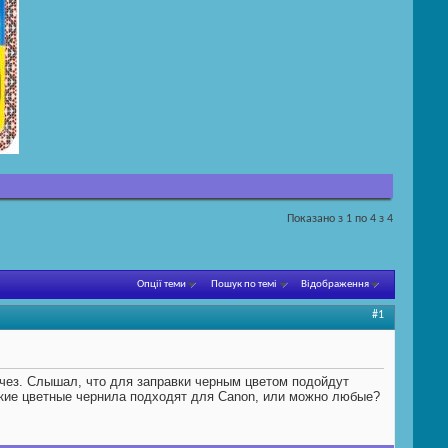
Показано з 1 по 4 з 4
Опції теми
Пошук по темі
Відображення
#1
счез. Слышал, что для заправки черным цветом подойдут
жет, какие цветные чернила подходят для Canon, или можно любые?