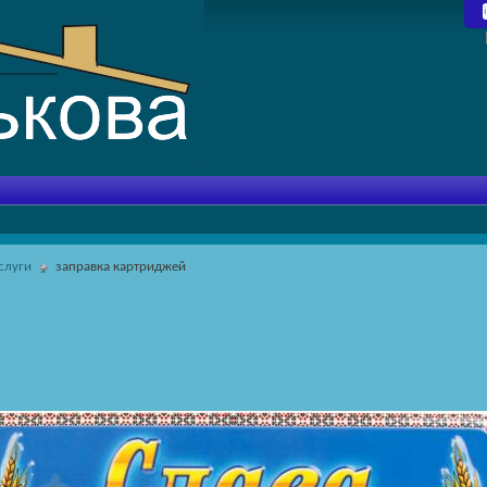
ослуги
заправка картриджей