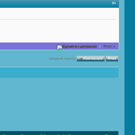
#4
Відповісти з цитуванням
Вгору
▲
Швидкий перехід
Різні послуги
Вгору