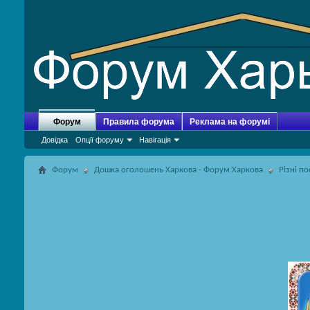
Форум
Правила форума
Реклама на форумі
Довідка
Опції форуму
Навігація
Форум
Дошка оголошень Харкова - Форум Харкова
Різні п