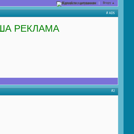
Відповісти з цитуванням
Вгору
▲
# ADS
ША РЕКЛАМА
#2