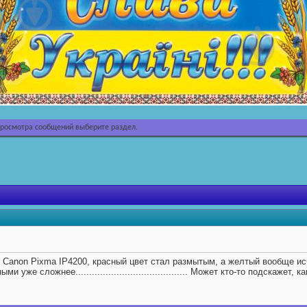
просмотра сообщений выберите раздел.
 Canon Pixma IP4200, красный цвет стал размытым, а желтый вообще и
ми уже сложнее......................................... Может кто-то подска