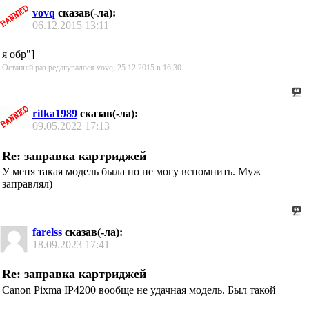
vovq
сказав(-ла):
06.12.2015
13:11
я обр"]
Останній раз редагувалося vovq; 25.12.2015 в
16:30
.
ritka1989
сказав(-ла):
09.05.2022
17:13
Re: заправка картриджей
У меня такая модель была но не могу вспомнить. Муж
заправлял)
farelss
сказав(-ла):
18.09.2023
17:41
Re: заправка картриджей
Canon Pixma IP4200 вообще не удачная модель. Был такой