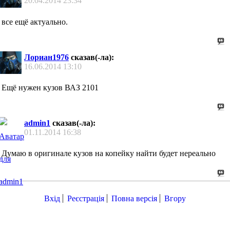
20.04.2014
23:34
все ещё актуально.
Лориан1976
сказав(-ла):
16.06.2014
13:10
Ещё нужен кузов ВАЗ 2101
admin1
сказав(-ла):
01.11.2014
16:38
Думаю в оригинале кузов на копейку найти будет нереально
Вхід
Реєстрація
Повна версія
Вгору