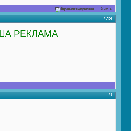
Відповісти з цитуванням
Вгору
▲
# ADS
ША РЕКЛАМА
#2