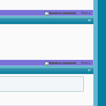
Відповісти з цитуванням
Вгору
▲
#6
Відповісти з цитуванням
Вгору
▲
#7