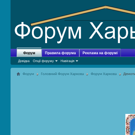
Форум
Правила форума
Реклама на форумі
Довідка
Опції форуму
Навігація
Форум
Головний Форум Харкова
Форум Харкова
Демот