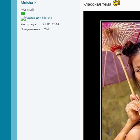
Moisha
классная тема
Местный
Реєстрація
25.01.2014
Повідомлень
262