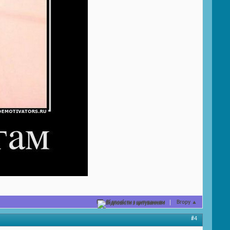
Відповісти з цитуванням
Вгору
▲
#4