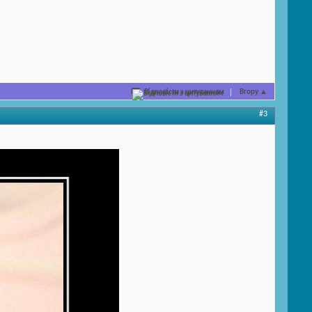
Відповісти з цитуванням
Вгору
▲
#3