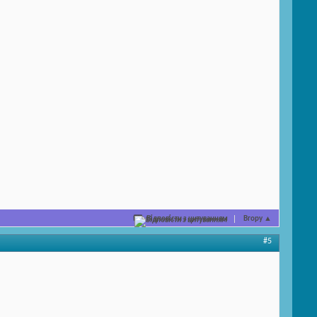
Відповісти з цитуванням
Вгору
▲
#5