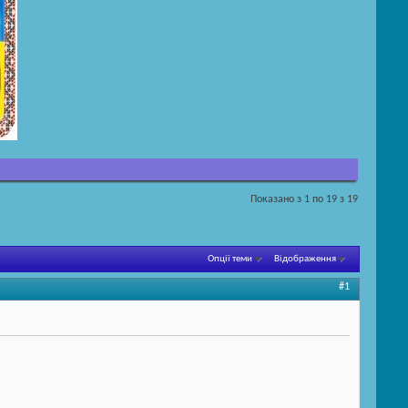
Показано з 1 по 19 з 19
Опції теми
Відображення
#1