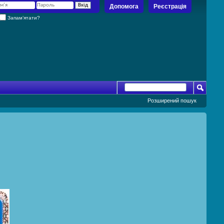
Допомога
Реєстрація
Запам’ятати?
Розширений пошук