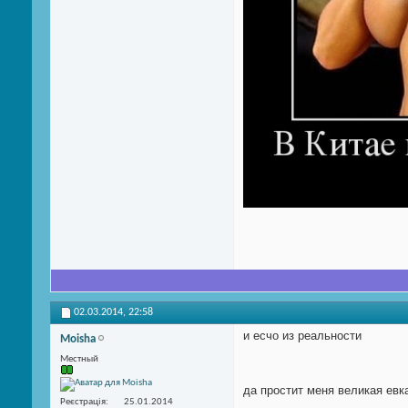
02.03.2014,
22:58
и есчо из реальности
Moisha
Местный
да простит меня великая евка
Реєстрація
25.01.2014