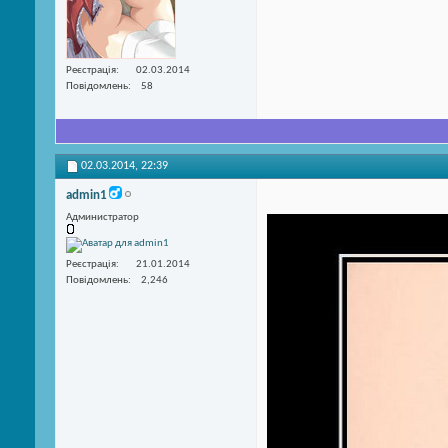
Реєстрація
02.03.2014
Повідомлень
58
02.03.2014,
22:39
admin1
Администратор
Реєстрація
21.01.2014
Повідомлень
2,246