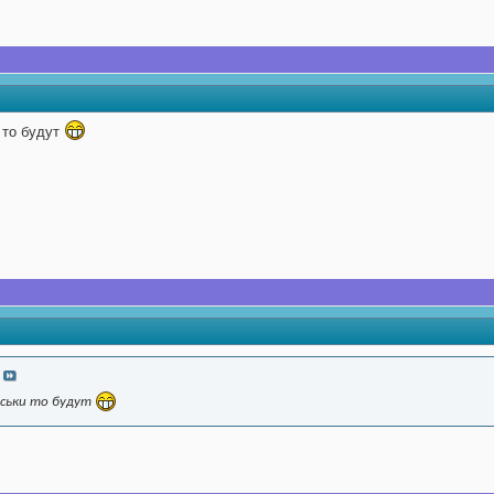
 то будут
иськи то будут