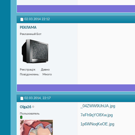
02.03.2014
22:12
РЕКЛАМА
Рекламный Бот
Реєстрація
Давно
Повідомлень
Много
02.03.2014,
22:17
_04ZWW9UhUA.jpg
Olga26
Пользователь
7eFh9qYO8Xw.jpg
1p6WNoqKeOE.jpg