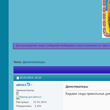
Для размещения своих сообщений необходимо
зарегистрироваться
. Для 
Тема:
Демотиваторы
02.03.2014,
22:12
admin1
Демотиваторы
Администратор
Кидаем сюда прикольные де
Реєстрація
21.01.2014
Повідомлень
2,246