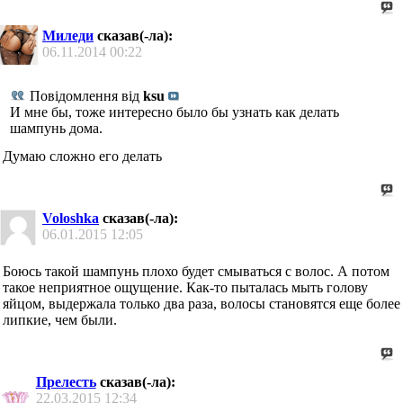
Миледи
сказав(-ла):
06.11.2014
00:22
Повідомлення від
ksu
И мне бы, тоже интересно было бы узнать как делать
шампунь дома.
Думаю сложно его делать
Voloshka
сказав(-ла):
06.01.2015
12:05
Боюсь такой шампунь плохо будет смываться с волос. А потом
такое неприятное ощущение. Как-то пыталась мыть голову
яйцом, выдержала только два раза, волосы становятся еще более
липкие, чем были.
Прелесть
сказав(-ла):
22.03.2015
12:34