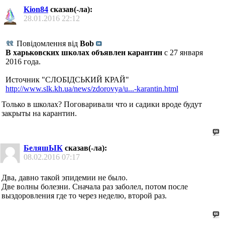
Kion84
сказав(-ла):
28.01.2016
22:12
Повідомлення від
Bob
В харьковских школах объявлен карантин
с 27 января
2016 года.
Источник "СЛОБIДСЬКИЙ КРАЙ"
http://www.slk.kh.ua/news/zdorovya/u...-karantin.html
Только в школах? Поговаривали что и садики вроде будут
закрыты на карантин.
БеляшЫК
сказав(-ла):
08.02.2016
07:17
Два, давно такой эпидемии не было.
Две волны болезни. Сначала раз заболел, потом после
выздоровления где то через неделю, второй раз.