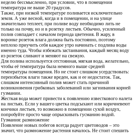
неделю бессмысленно, при условии, что в помещении
температура не выше 20 градусов.
Также, при низкой температуре поливается исключительно
земля. А уже весной, когда и в помещении, и на улице
значительно теплеет, при поливе воду необходимо лить не
только на почву, но и в розетку листьев. Обычно, усиленный
полив совпадает с началом периода цветения. В жару, в
воронке розеток влага должна быть постоянно, поэтому
неплохо приучить себя каждое утро начинать с подлива воды
именно туда. Чтобы избежать застаивания, каждый месяц воду
из розеток сливают и меняют на свежую.
Для полива используется отстоянная, мягкая вода, желательно,
чтобы её температура была немного выше средней
температуры помещения. Но не стоит слишком усердствовать:
переизбыток влаги также вреден, как и ее недостаток. Так,
слишком интенсивный полив может стать причиной
возникновения грибковых заболеваний или загнивания корней
гузмании.
Жесткая вода может привести к появлению известкового налета
на листьях. Если у вашего цветка подсыхают или коричневеют
кончики листьев, то возможно в помещении сухой воздух,
попробуйте просто чаще опрыскивать гусманию водой.
Гузмания: размножение
Появление новых побегов всегда радует цветоводов – это
значит, что размножение растения началось. Не стоит спешить