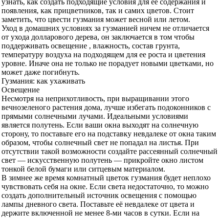
узнать, как создать подходящие условия для ее содержания и
появления, как прицветников, так и самих цветов. Стоит
заметить, что цвести гузмания может весной или летом.
Уход в домашних условиях за гузманией ничем не отличается
от ухода долларового дерева, он заключается в том чтобы
поддерживать освещение , влажность, состав грунта,
температуру воздуха на подходящем для ее роста и цветения
уровне. Иначе она не только не порадует новыми цветками, но
может даже погибнуть.
Гузмания: как ухаживать
Освещение
Несмотря на неприхотливость, при выращивании этого
вечнозеленого растения дома, лучше избегать подоконников с
прямыми солнечными лучами. Идеальными условиями
является полутень. Если ваши окна выходят на солнечную
сторону, то поставьте его на подставку невдалеке от окна таким
образом, чтобы солнечный свет не попадал на листья. При
отсутствии такой возможности создайте рассеянный солнечный
свет — искусственную полутень — прикройте окно листом
тонкой белой бумаги или ситцевым материалом.
В зимнее же время комнатный цветок гузмания будет неплохо
чувствовать себя на окне. Если света недостаточно, то можно
создать дополнительный источник освещения с помощью
лампы дневного света. Поставьте её невдалеке от цвета и
держите включенной не менее 8-ми часов в сутки. Если на