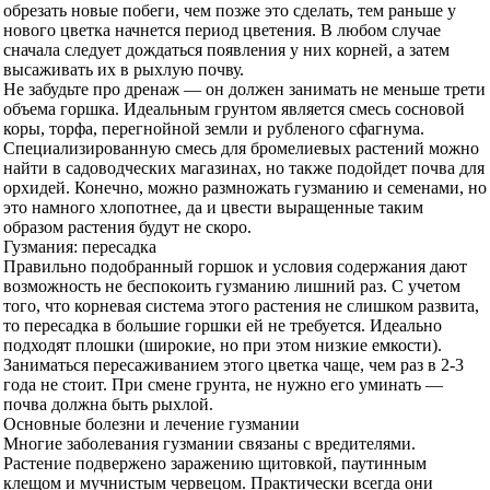
обрезать новые побеги, чем позже это сделать, тем раньше у
нового цветка начнется период цветения. В любом случае
сначала следует дождаться появления у них корней, а затем
высаживать их в рыхлую почву.
Не забудьте про дренаж — он должен занимать не меньше трети
объема горшка. Идеальным грунтом является смесь сосновой
коры, торфа, перегнойной земли и рубленого сфагнума.
Специализированную смесь для бромелиевых растений можно
найти в садоводческих магазинах, но также подойдет почва для
орхидей. Конечно, можно размножать гузманию и семенами, но
это намного хлопотнее, да и цвести выращенные таким
образом растения будут не скоро.
Гузмания: пересадка
Правильно подобранный горшок и условия содержания дают
возможность не беспокоить гузманию лишний раз. С учетом
того, что корневая система этого растения не слишком развита,
то пересадка в большие горшки ей не требуется. Идеально
подходят плошки (широкие, но при этом низкие емкости).
Заниматься пересаживанием этого цветка чаще, чем раз в 2-3
года не стоит. При смене грунта, не нужно его уминать —
почва должна быть рыхлой.
Основные болезни и лечение гузмании
Многие заболевания гузмании связаны с вредителями.
Растение подвержено заражению щитовкой, паутинным
клещом и мучнистым червецом. Практически всегда они