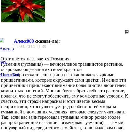
Алекс980
сказав(-ла):
11.03.2014
11:39
Этот цветок называется Гузмания
Гузмания (гусмания) — вечнозеленое травянистое растение,
очаровывающее многих своей красотой
Плотная розетка зеленых листьев заканчивается яркими
прицветниками, которые окружают сами цветки. Именно эти
прицветники привлекают внимание большинства любителей
комнатных растений. Многие боятся брать себе это растение,
полагая, что не смогут обеспечить ему комфортные условия. К
счастью, эти страхи напрасны и этот цветок весьма
неприхотлив, хотя существует ряд особенностей ухода за
гузманией в домашних условиях, которые следует учитывать.
Так, если вас заинтересовала гузмания минор рондо (более
распространенное название – язычковая гузмания) — самый
популярный вид среди этого семейства, то вначале вам надо