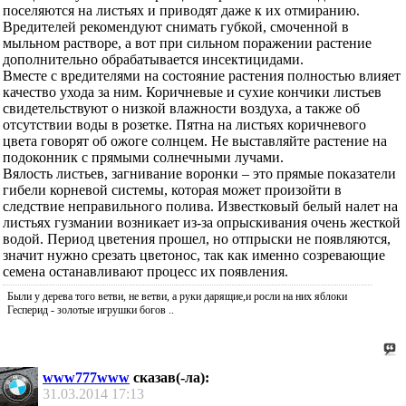
поселяются на листьях и приводят даже к их отмиранию.
Вредителей рекомендуют снимать губкой, смоченной в
мыльном растворе, а вот при сильном поражении растение
дополнительно обрабатывается инсектицидами.
Вместе с вредителями на состояние растения полностью влияет
качество ухода за ним. Коричневые и сухие кончики листьев
свидетельствуют о низкой влажности воздуха, а также об
отсутствии воды в розетке. Пятна на листьях коричневого
цвета говорят об ожоге солнцем. Не выставляйте растение на
подоконник с прямыми солнечными лучами.
Вялость листьев, загнивание воронки – это прямые показатели
гибели корневой системы, которая может произойти в
следствие неправильного полива. Известковый белый налет на
листьях гузмании возникает из-за опрыскивания очень жесткой
водой. Период цветения прошел, но отпрыски не появляются,
значит нужно срезать цветонос, так как именно созревающие
семена останавливают процесс их появления.
Были у дерева того ветви, не ветви, а руки дарящие,и росли на них яблоки
Гесперид - золотые игрушки богов ..
www777www
сказав(-ла):
31.03.2014
17:13