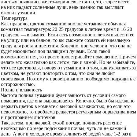
листьях появились желто-коричневые пятна, то, скорее всего,
на них падают солнечные лучи, ведь именно так выглядят
ожоги гузмании.
Температура
Как правило, цветок гузманию вполне устраивает обычная
комнатная температура: 20-25 градусов в летнее время и 16-20
градусов — в зимнее. Если есть возможность летом вынести ее
на улицу или на балкон, то вы сможете создать ей идеальную
среду для роста и цветения. Конечно, при условии, что она не
будет находиться под палящими лучами. Если такой
возможности нет, то просто проветривайте помещение. Причем
делать это желательно как летом, так и зимой. Но не забывайте,
что все цветоводы, говоря о гусмании и о том, как ухаживать за
цветком, не устают повторять о том, что она не любит
сквозняков. Поэтому к проветриванию необходимо подходить с
осторожностью.
Полив и влажность
Частота полива гузмании будет зависеть от условий самого
помещения, где она выращивается. Конечно, было бы идеально
держать цветок в комнате с высокой влажностью, но если это
невозможно, то проблема решается регулярным опрыскиванием
и протиранием листочков.
Так, летом, при жаркой, сухой погоде, поливать растение
необходимо по мере подсыхания почвы, чуть ли не каждый
день. А вот в холодное время заливать её водой чаще 1-2 раз в