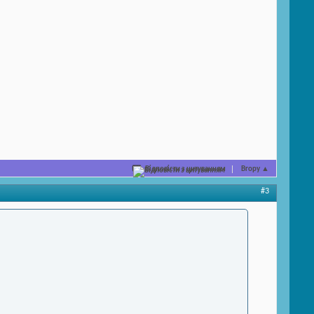
Відповісти з цитуванням
Вгору
▲
#3