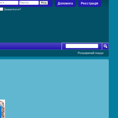
Допомога
Реєстрація
Запам’ятати?
Розширений пошук