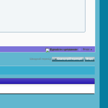
Відповісти з цитуванням
Вгору
▲
Швидкий перехід
Благоустрій території
Вгору