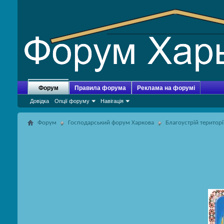
Форум
Правила форума
Реклама на форумі
Довідка
Опції форуму
Навігація
Форум
Господарський форум Харкова
Благоустрій територі