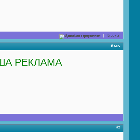
Відповісти з цитуванням
Вгору
▲
# ADS
ША РЕКЛАМА
#2