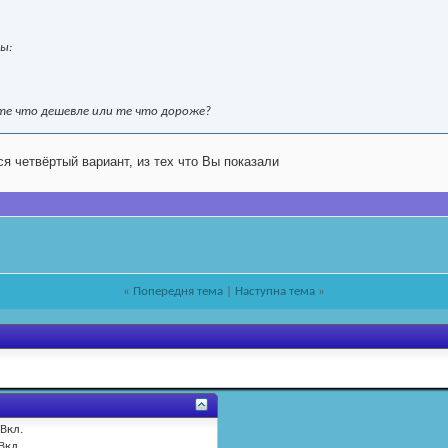
ы:
 те что дешевле или те что дороже?
я четвёртый вариант, из тех что Вы показали
«
Попередня тема
|
Наступна тема
»
Вкл.
Вкл.