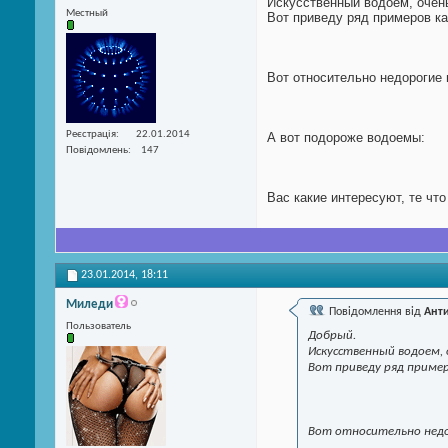
Искусственный водоем, очень
Местный
Вот приведу ряд примеров ка
Вот относительно недорогие
Реєстрація
22.01.2014
А вот подороже водоемы:
Повідомлень
147
Вас какие интересуют, те чт
23.01.2014,
18:11
Миледи
Повідомлення від
Анти
Пользователь
Добрый.
Искусственный водоем, 
Вот приведу ряд приме
Вот относительно недо