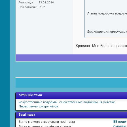
Реєстрація
23.01.2014
Повідомлень
102
А вот подороже водоем
Вас какие интересуют,
Красиво. Мне больше нравитс
Мітки цієї теми
искусственные водоемы
,
сскусственные водоемы на участке
Переглянути хмару міток
Ваші права
Ви
не можете
створювати нові теми
BB коди
Ви
не можете
відповідати в темах
Смайли