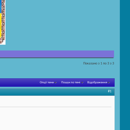
Показано з 1 по 3 з 3
Опції теми
Пошук по темі
Відображення
#1