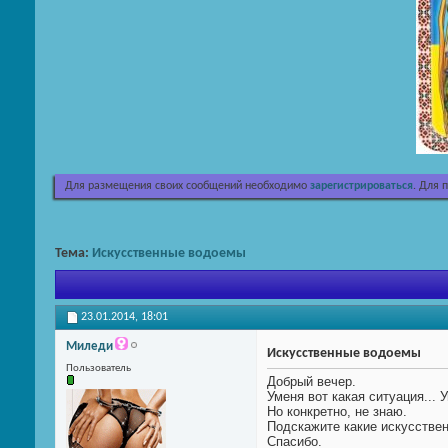
Для размещения своих сообщений необходимо
зарегистрироваться
. Для 
Тема:
Искусственные водоемы
23.01.2014,
18:01
Миледи
Искусственные водоемы
Пользователь
Добрый вечер.
Уменя вот какая ситуация... 
Но конкретно, не знаю.
Подскажите какие искусстве
Спасибо.