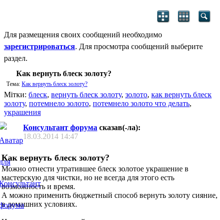
Для размещения своих сообщений необходимо
зарегистрироваться
. Для просмотра сообщений выберите
раздел.
Как вернуть блеск золоту?
Тема:
Как вернуть блеск золоту?
Мітки:
блеск
,
вернуть блеск золоту
,
золото
,
как вернуть блеск
золоту
,
потемнело золото
,
потемнело золото что делать
,
украшения
Консультант форума
сказав(-ла):
18.03.2014
14:47
Как вернуть блеск золоту?
Можно отнести утратившее блеск золотое украшение в
мастерскую для чистки, но не всегда для этого есть
возможность и время.
А можно применить бюджетный способ вернуть золоту сияние,
в домашних условиях.