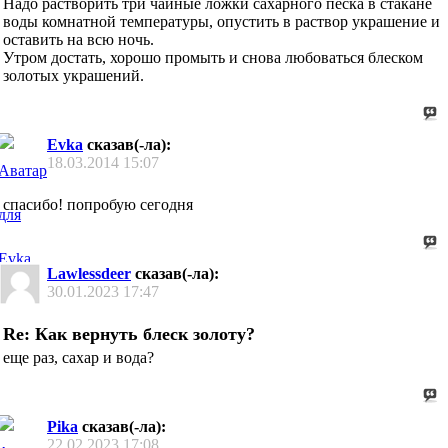
Надо растворить три чайные ложки сахарного песка в стакане
воды комнатной температуры, опустить в раствор украшение и
оставить на всю ночь.
Утром достать, хорошо промыть и снова любоваться блеском
золотых украшений.
Evka
сказав(-ла):
18.03.2014
15:07
спасибо! попробую сегодня
Lawlessdeer
сказав(-ла):
30.01.2023
17:47
Re: Как вернуть блеск золоту?
еще раз, сахар и вода?
Pika
сказав(-ла):
22.02.2023
17:08