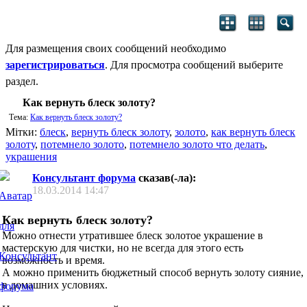
Для размещения своих сообщений необходимо
зарегистрироваться
. Для просмотра сообщений выберите
раздел.
Как вернуть блеск золоту?
Тема:
Как вернуть блеск золоту?
Мітки:
блеск
,
вернуть блеск золоту
,
золото
,
как вернуть блеск
золоту
,
потемнело золото
,
потемнело золото что делать
,
украшения
Консультант форума
сказав(-ла):
18.03.2014
14:47
Как вернуть блеск золоту?
Можно отнести утратившее блеск золотое украшение в
мастерскую для чистки, но не всегда для этого есть
возможность и время.
А можно применить бюджетный способ вернуть золоту сияние,
в домашних условиях.