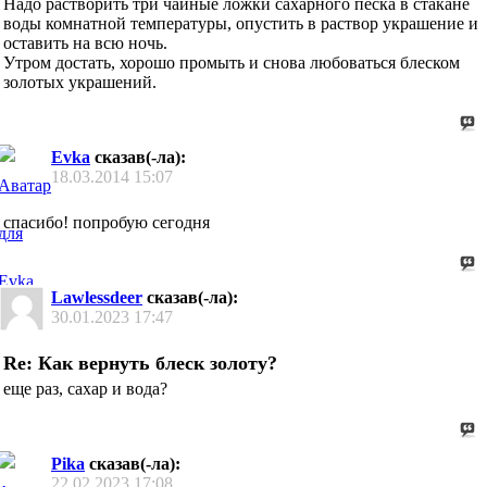
Надо растворить три чайные ложки сахарного песка в стакане
воды комнатной температуры, опустить в раствор украшение и
оставить на всю ночь.
Утром достать, хорошо промыть и снова любоваться блеском
золотых украшений.
Evka
сказав(-ла):
18.03.2014
15:07
спасибо! попробую сегодня
Lawlessdeer
сказав(-ла):
30.01.2023
17:47
Re: Как вернуть блеск золоту?
еще раз, сахар и вода?
Pika
сказав(-ла):
22.02.2023
17:08