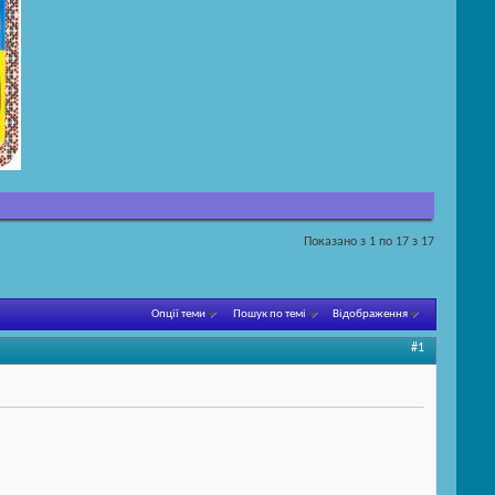
Показано з 1 по 17 з 17
Опції теми
Пошук по темі
Відображення
#1