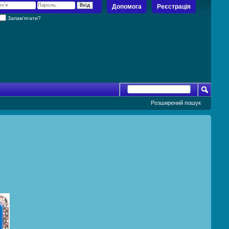
Допомога
Реєстрація
Запам’ятати?
Розширений пошук