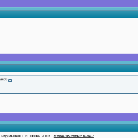
ля35
придумывают. и назвали же -
механические вилы