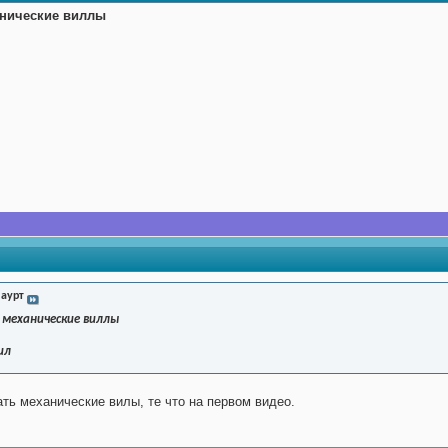
нические виллы
аурт
ь
механические виллы
ил
ть механические вилы, те что на первом видео.