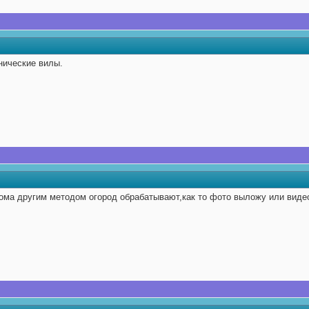
нические вилы.
ома другим методом огород обрабатывают,как то фото выложу или видео