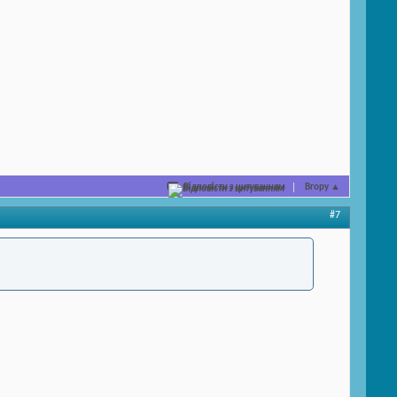
Відповісти з цитуванням
Вгору
▲
#7