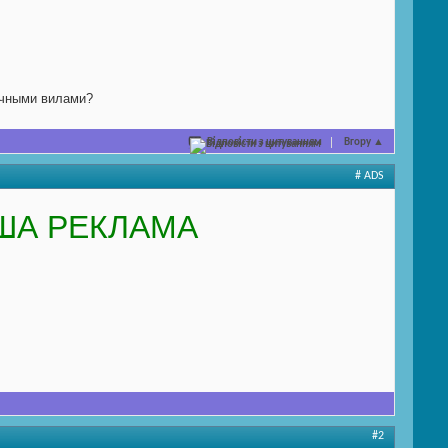
ычными вилами?
Відповісти з цитуванням
Вгору
▲
# ADS
ША РЕКЛАМА
#2