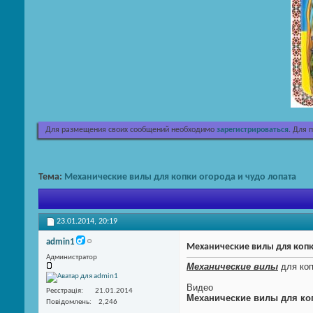
Для размещения своих сообщений необходимо
зарегистрироваться
. Для 
Тема:
Механические вилы для копки огорода и чудо лопата
23.01.2014,
20:19
admin1
Механические вилы для копк
Администратор
Механические вилы
для коп
Видео
Реєстрація
21.01.2014
Механические вилы для ко
Повідомлень
2,246