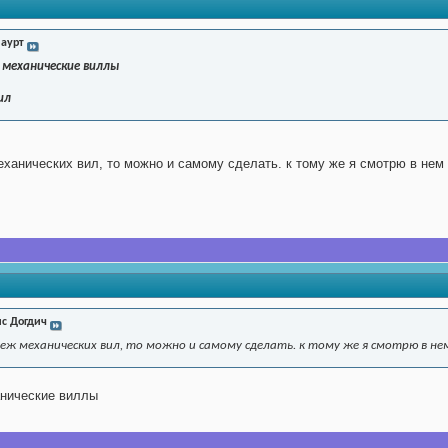
аурт
ь
механические виллы
ил
еханических вил, то можно и самому сделать. к тому же я смотрю в нем 
с Догдич
теж механических вил, то можно и самому сделать. к тому же я смотрю в не
анические виллы