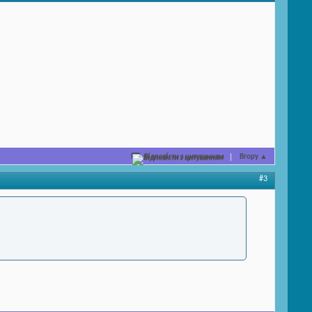
Відповісти з цитуванням
Вгору
▲
#3