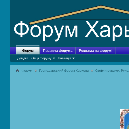
Форум
Правила форума
Реклама на форумі
Довідка
Опції форуму
Навігація
Форум
Господарський форум Харкова
Своїми руками. Руко