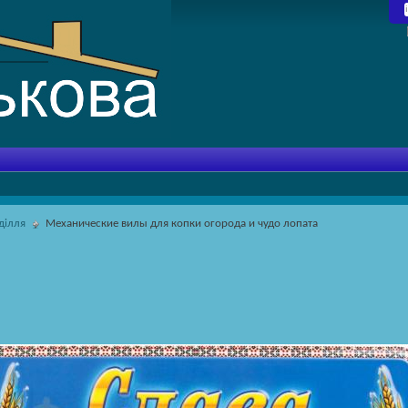
ділля
Механические вилы для копки огорода и чудо лопата