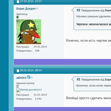
07.02.2014,
10:57
Борис Догдич
Повідомлення від
Рокн
Цветовод
Можно самому сделат
Чертеж механических в
Конечно, если есть чертеж м
Реєстрація
29.01.2014
Повідомлень
108
08.03.2014,
08:54
admin1
Повідомлення від
Бори
Администратор
Конечно, если есть чер
Реєстрація
21.01.2014
Вообще просто сделать мех
Повідомлень
2,246