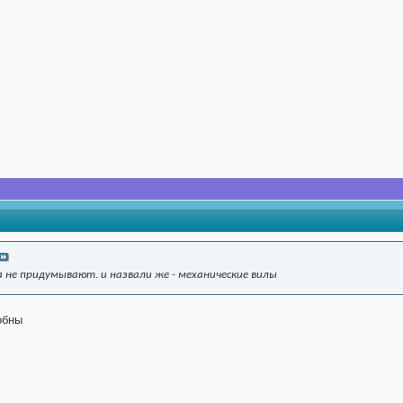
а не придумывают. и назвали же - механические вилы
обны