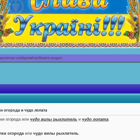
просмотра сообщений выберите раздел.
и огорода и чудо лопата
ки огорода или
чудо вилы рыхлитель
и
чудо лопата
.
пки огорода
или
чудо вилы рыхлитель
.