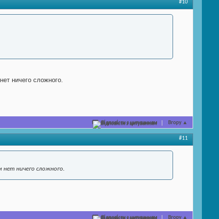
#10
нет ничего сложного.
Відповісти з цитуванням
Вгору
▲
#11
м нет ничего сложного.
Відповісти з цитуванням
Вгору
▲