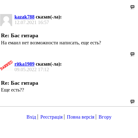
kazak788
сказав(-ла):
12.07.2021
16:57
Re: Бас гитара
На емаил нет возможности написать, еще есть?
ritka1989
сказав(-ла):
09.05.2022
17:12
Re: Бас гитара
Еще есть??
Вхід
Реєстрація
Повна версія
Вгору