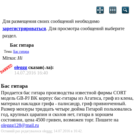
Для размещения своих сообщений необходимо
зарегистрироваться
. Для просмотра сообщений выберите
раздел.
Бас гитара
Тема:
Бас гитара
Мітки:
Ні
oleggg
сказав(-ла):
14.07.2016
16:40
Бас гитара
Продается бас гитара производства известной фирмы CORT
модель GB-PJ BK корпус бас-гитары из Агатиса, гриф из клена,
материал накладки грифа - палисандр, гриф привинченный.
Размер мензуры тридцать четыре дюйма Гитарой пользовались
год, крупных царапин и сколов нет, гитара в хорошем
состоянии, цена 4500 гривен, возможен торг. Пишите на
oleggg128@mail.ru
Останній раз редагувалося oleggg; 14.07.2016 в
16:42
.