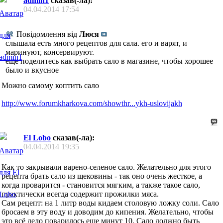
admin1
сказав(-ла):
04.04.2014
17:54
Повідомлення від
Люся
слышала есть много рецептов для сала. его и варят, и
маринуют, консервируют.
еще поделитесь как выбрать сало в магазине, чтобы хорошее
было и вкусное
Можно самому коптить сало
http://www.forumkharkova.com/showthr...ykh-uslovijakh
El Lobo
сказав(-ла):
04.04.2014
19:35
Как то закрывали варено-селеное сало. Желательно для этого
рецепта брать сало из щековины - так оно очень жесткое, а
когда проварится - становится мягким, а также такое сало,
практически всегда содержит прожилки мяса.
Сам рецепт: на 1 литр воды кидаем столовую ложку соли. Сало
бросаем в эту воду и доводим до кипения. Желательно, чтобы
это всё дело поварилось еще минут 10. Сало должно быть