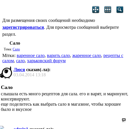
Для размещения своих сообщений необходимо
зарегистрироваться
. Для просмотра сообщений выберите
раздел.
Сало
Тема:
Сало
Мітки:
варенное сало
,
варить сало
,
жаренное сало
,
рецепты с
салом
,
сало
,
харьковский форум
Люся
сказав(-ла):
03.04.2014
13:18
Сало
слышала есть много рецептов для сала. его и варят, и маринуют,
консервируют.
еще поделитесь как выбрать сало в магазине, чтобы хорошее
было и вкусное