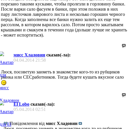
порезано такими кусками, чтобы пролезли в горловину банки.
После варки сало фасуем в банки, при этом положив в них
пару листочков лаврового листа и несколько горошин черного
перца. Когда заполнены все банки нужно залить их еще тем
рассолом, в котором варилось сало. Потом просто закатываем
крышками и смакуем в течении года (дольше лучше не хранить
- может испортиться).
мисс Хладовин
сказав(-ла):
04.04.2014
21:58
Люся, посоветую заиметь в знакомстве кого-то из рубщиков
рынка или СЕСработников. Тогда будете кушать вкусное сало
El Lobo
сказав(-ла):
05.04.2014
02:51
Повідомлення від
мисс Хладовин
Люся, посоветую заиметь в знакомстве кого-то из рубщиков