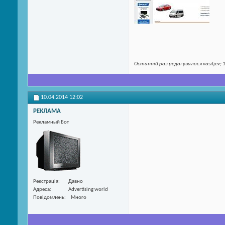
Останній раз редагувалося vasiljev; 
10.04.2014
12:02
РЕКЛАМА
Рекламный Бот
Реєстрація
Давно
Адреса
Advertising world
Повідомлень
Много