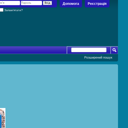
Допомога
Реєстрація
Запам’ятати?
Розширений пошук