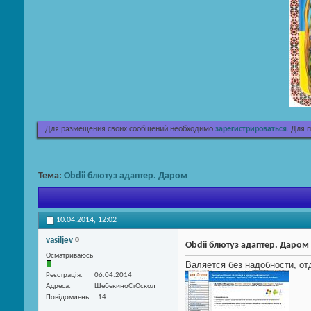
Для размещения своих сообщений необходимо
зарегистрироваться
. Для 
Тема:
Obdii блютуз адаптер. Даром
10.04.2014,
12:02
vasiljev
Obdii блютуз адаптер. Даром
Осматриваюсь
Валяется без надобности, отд
Реєстрація
06.04.2014
Адреса
ШебекиноСтОскол
Повідомлень
14