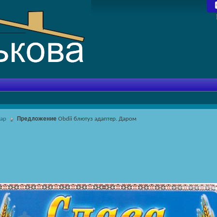
зар
Предложение
Obdii блютуз адаптер. Даром