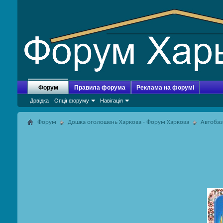
Форум
Правила форума
Реклама на форумі
Довідка
Опції форуму
Навігація
Форум
Дошка оголошень Харкова - Форум Харкова
Автоба