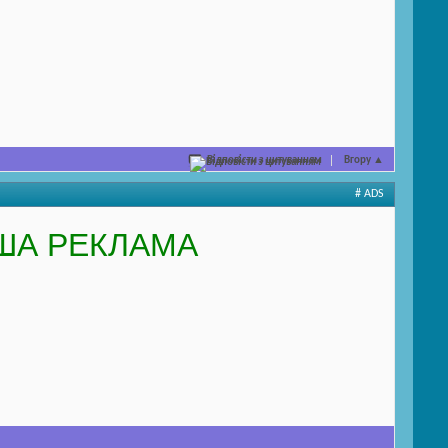
Відповісти з цитуванням
Вгору
▲
# ADS
ША РЕКЛАМА