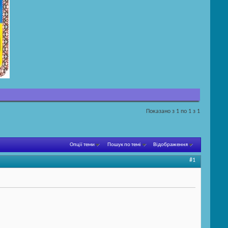
Показано з 1 по 1 з 1
Опції теми
Пошук по темі
Відображення
#1