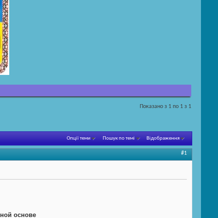
Показано з 1 по 1 з 1
Опції теми
Пошук по темі
Відображення
#1
тной основе