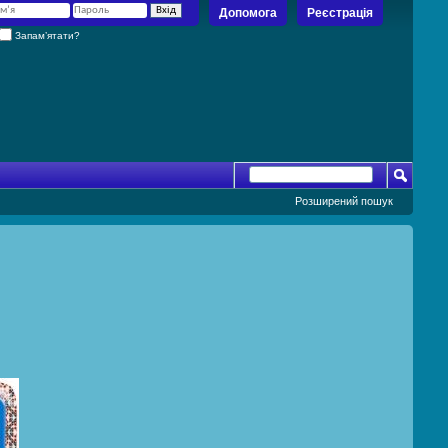
Допомога
Реєстрація
Запам’ятати?
Розширений пошук