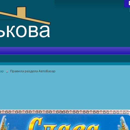
зар
Правила раздела АвтоБазар