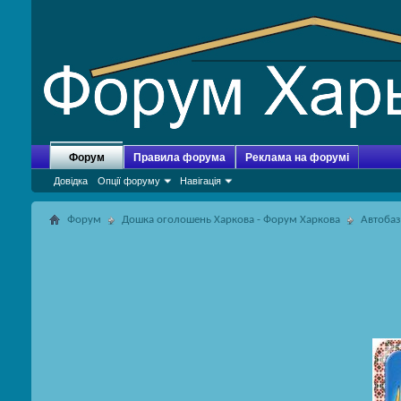
Форум
Правила форума
Реклама на форумі
Довідка
Опції форуму
Навігація
Форум
Дошка оголошень Харкова - Форум Харкова
Автоба