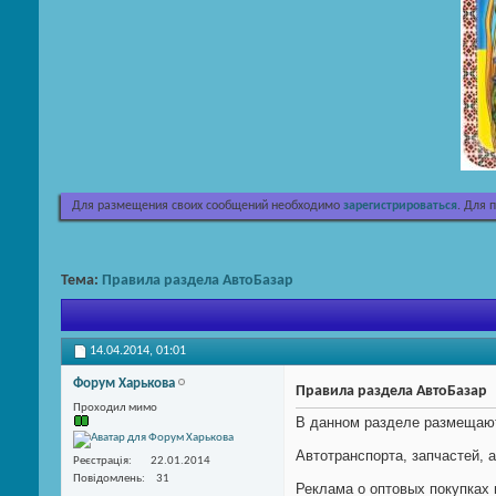
Для размещения своих сообщений необходимо
зарегистрироваться
. Для 
Тема:
Правила раздела АвтоБазар
14.04.2014,
01:01
Форум Харькова
Правила раздела АвтоБазар
Проходил мимо
В данном разделе размещают
Автотранспорта, запчастей, 
Реєстрація
22.01.2014
Повідомлень
31
Реклама о оптовых покупках