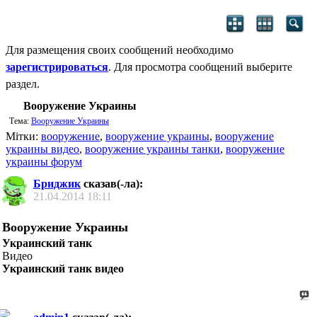
Для размещения своих сообщений необходимо
зарегистрироваться
. Для просмотра сообщений выберите
раздел.
Вооружение Украины
Тема:
Вооружение Украины
Мітки:
вооружение
,
вооружение украины
,
вооружение
украины видео
,
вооружение украины танки
,
вооружение
украины форум
Бриджик
сказав(-ла):
21.04.2014
18:11
Вооружение Украины
Украинский танк
Видео
Украинский танк видео