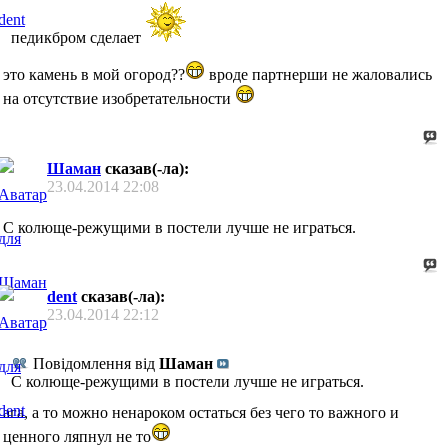
педикбром сделает
это камень в мой огород??
вроде партнерши не жаловались
на отсутствие изобретательности
Шаман
сказав(-ла):
23.04.2014
22:08
С колюще-режущими в постели лучше не играться.
dent
сказав(-ла):
23.04.2014
22:12
Повідомлення від
Шаман
С колюще-режущими в постели лучше не играться.
ага, а то можно ненароком остаться без чего то важного и
ценного ляпнул не то