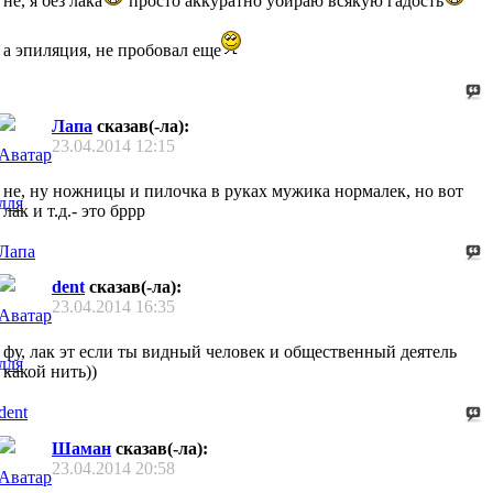
не, я без лака
просто аккуратно убираю всякую гадость
а эпиляция, не пробовал еще
Лапа
сказав(-ла):
23.04.2014
12:15
не, ну ножницы и пилочка в руках мужика нормалек, но вот
лак и т.д.- это бррр
dent
сказав(-ла):
23.04.2014
16:35
фу, лак эт если ты видный человек и общественный деятель
какой нить))
Шаман
сказав(-ла):
23.04.2014
20:58