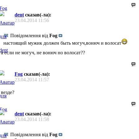
dent
сказав(-ла):
23.04.2014
11:56
Повідомлення від
Fog
настоящий мужик должен быть могуч,вонюч и волосат
а если не могуч, не вонюч но волосат??
Fog
сказав(-ла):
23.04.2014
11:57
везде?
dent
сказав(-ла):
23.04.2014
11:58
Повідомлення від
Fog