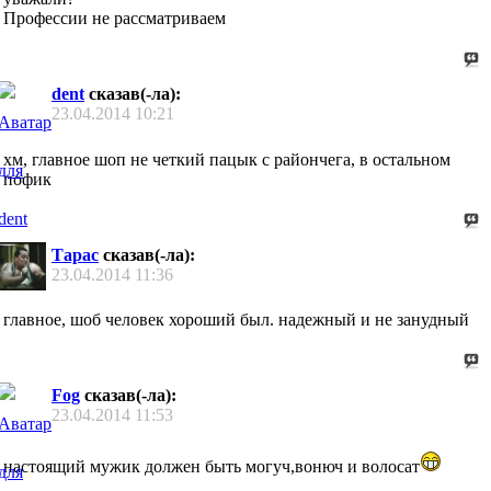
Профессии не рассматриваем
dent
сказав(-ла):
23.04.2014
10:21
хм, главное шоп не четкий пацык с райончега, в остальном
пофик
Тарас
сказав(-ла):
23.04.2014
11:36
главное, шоб человек хороший был. надежный и не занудный
Fog
сказав(-ла):
23.04.2014
11:53
настоящий мужик должен быть могуч,вонюч и волосат