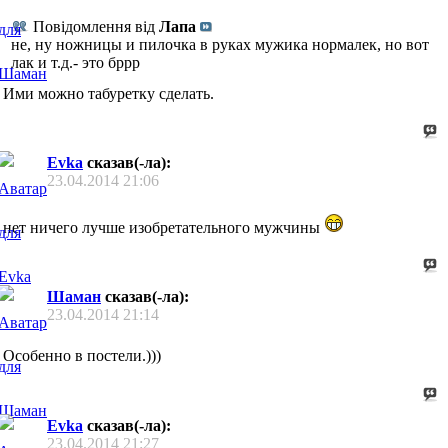
Повідомлення від
Лапа
не, ну ножницы и пилочка в руках мужика нормалек, но вот
лак и т.д.- это бррр
Ими можно табуретку сделать.
Evka
сказав(-ла):
23.04.2014
21:06
нет ничего лучше изобретательного мужчины
Шаман
сказав(-ла):
23.04.2014
21:14
Особенно в постели.)))
Evka
сказав(-ла):
23.04.2014
21:27