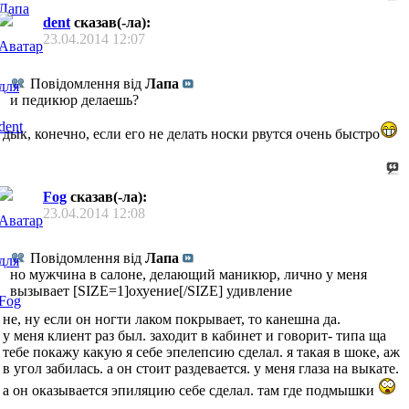
dent
сказав(-ла):
23.04.2014
12:07
Повідомлення від
Лапа
и педикюр делаешь?
дык, конечно, если его не делать носки рвутся очень быстро
Fog
сказав(-ла):
23.04.2014
12:08
Повідомлення від
Лапа
но мужчина в салоне, делающий маникюр, лично у меня
вызывает [SIZE=1]охуение[/SIZE] удивление
не, ну если он ногти лаком покрывает, то канешна да.
у меня клиент раз был. заходит в кабинет и говорит- типа ща
тебе покажу какую я себе эпелепсию сделал. я такая в шоке, аж
в угол забилась. а он стоит раздевается. у меня глаза на выкате.
а он оказывается эпиляцию себе сделал. там где подмышки