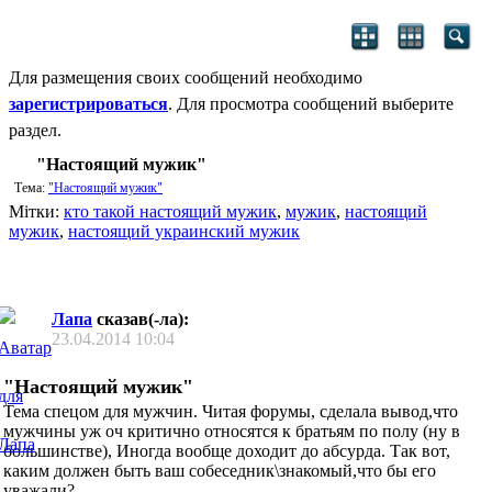
Для размещения своих сообщений необходимо
зарегистрироваться
. Для просмотра сообщений выберите
раздел.
"Настоящий мужик"
Тема:
"Настоящий мужик"
Мітки:
кто такой настоящий мужик
,
мужик
,
настоящий
мужик
,
настоящий украинский мужик
Лапа
сказав(-ла):
23.04.2014
10:04
"Настоящий мужик"
Тема спецом для мужчин. Читая форумы, сделала вывод,что
мужчины уж оч критично относятся к братьям по полу (ну в
большинстве), Иногда вообще доходит до абсурда. Так вот,
каким должен быть ваш собеседник\знакомый,что бы его
уважали?